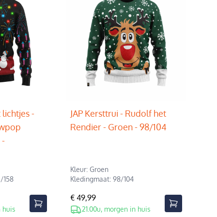
lichtjes -
JAP Kersttrui - Rudolf het
uwpop
Rendier - Groen - 98/104
 -
Kleur: Groen
2/158
Kledingmaat: 98/104
€ 49,99
 huis
21.00u, morgen in huis