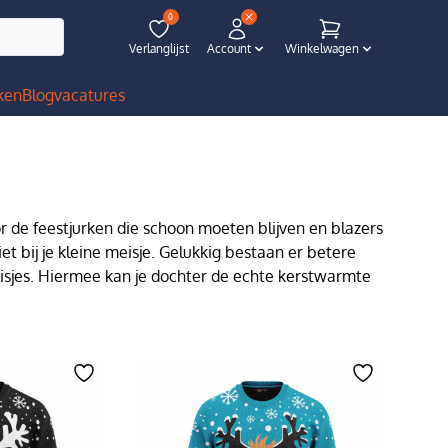
0
Verlanglijst
Account
Winkelwagen
ken
Blog
vacatures
or de feestjurken die schoon moeten blijven en blazers
iet bij je kleine meisje. Gelukkig bestaan er betere
meisjes. Hiermee kan je dochter de echte kerstwarmte