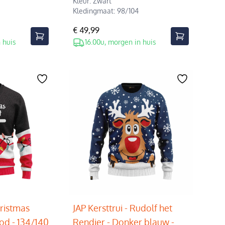
Kleur: Zwart
Kledingmaat: 98/104
€ 49,99
 huis
16.00u, morgen in huis
hristmas
JAP Kersttrui - Rudolf het
ood - 134/140
Rendier - Donker blauw -