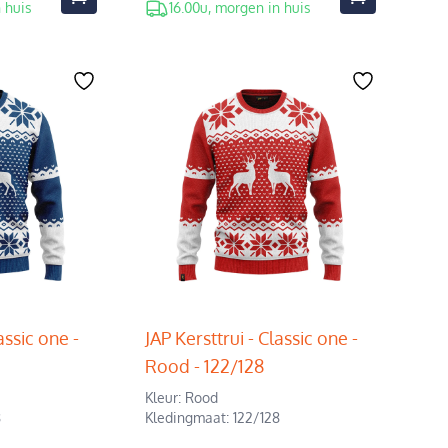
 huis
16.00u, morgen in huis
assic one -
JAP Kersttrui - Classic one -
Rood - 122/128
Kleur: Rood
8
Kledingmaat: 122/128