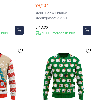
98/104
Kleur: Donker blauw
0
Kledingmaat: 98/104
€ 49,99
 huis
21.00u, morgen in huis