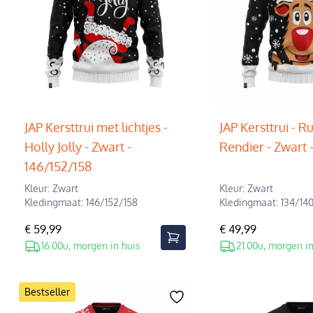
JAP Kersttrui met lichtjes -
JAP Kersttrui - R
Holly Jolly - Zwart -
Rendier - Zwart 
146/152/158
Kleur: Zwart
Kleur: Zwart
Kledingmaat: 146/152/158
Kledingmaat: 134/14
€ 59,99
€ 49,99
16.00u, morgen in huis
21.00u, morgen in
Bestseller