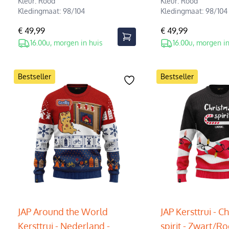
Kleur: Rood
Kleur: Rood
Kledingmaat: 98/104
Kledingmaat: 98/104
€ 49,99
€ 49,99
16.00u, morgen in huis
16.00u, morgen in
Bestseller
Bestseller
JAP Around the World
JAP Kersttrui - C
Kersttrui - Nederland -
spirit - Zwart/R