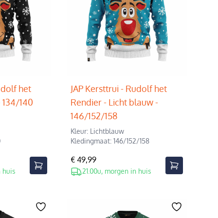
udolf het
JAP Kersttrui - Rudolf het
- 134/140
Rendier - Licht blauw -
146/152/158
Kleur: Lichtblauw
0
Kledingmaat: 146/152/158
€ 49,99
 huis
21.00u, morgen in huis