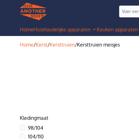
Home
Huishoudelijke apparaten
Keuken apparaten
Home
/
Kerst
/
Kersttruien
/
Kersttruien meisjes
Kledingmaat
98/104
104/110