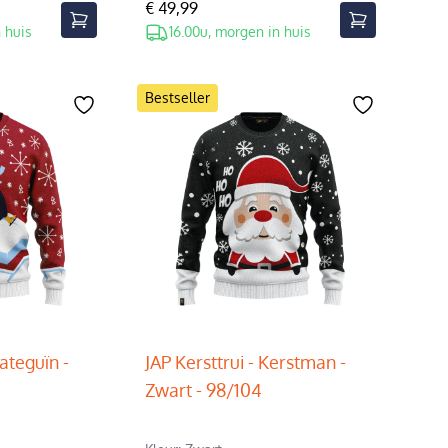
€ 49,99
 huis
16.00u, morgen in huis
Bestseller
kateguïn -
JAP Kersttrui - Kerstman -
Zwart - 98/104