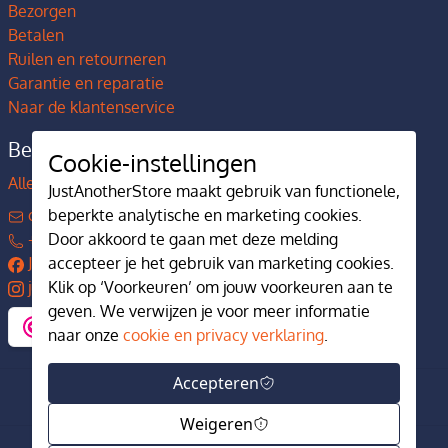
Bezorgen
Betalen
Ruilen en retourneren
Garantie en reparatie
Naar de klantenservice
Bedrijfsgegevens
Cookie-instellingen
Alles over JustAnotherStore
JustAnotherStore maakt gebruik van functionele,
contact@justanotherstore.nl
beperkte analytische en marketing cookies.
+31 73 644 7405
Door akkoord te gaan met deze melding
JustAnotherStore
accepteer je het gebruik van marketing cookies.
justanotherstore.nl
Klik op ‘Voorkeuren’ om jouw voorkeuren aan te
geven. We verwijzen je voor meer informatie
naar onze
cookie en privacy verklaring
.
Accepteren
Weigeren