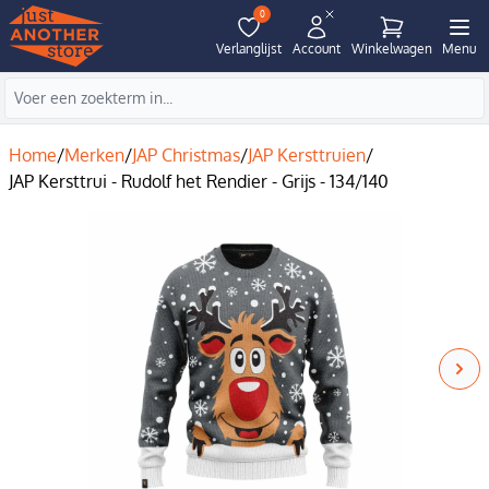
0
Verlanglijst
Account
Winkelwagen
Menu
Home
/
Merken
/
JAP Christmas
/
JAP Kersttruien
/
JAP Kersttrui - Rudolf het Rendier - Grijs - 134/140