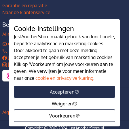
Garantie en reparatie
Naar de klantenservice
Bedrijfsgegevens
Cookie-instellingen
Alles over JustAnotherStore
JustAnotherStore maakt gebruik van functionele,
contact@justanotherstore.nl
beperkte analytische en marketing cookies.
+31 73 644 7405
Door akkoord te gaan met deze melding
JustAnotherStore
accepteer je het gebruik van marketing cookies.
justanotherstore.nl
Klik op ‘Voorkeuren’ om jouw voorkeuren aan te
geven. We verwijzen je voor meer informatie
naar onze
cookie en privacy verklaring
.
Accepteren
Weigeren
Algemene voorwaarden
Privacy en cookiebeleid
Voorkeuren
Copyright © 2017-2024 JustAnotherStore.nl