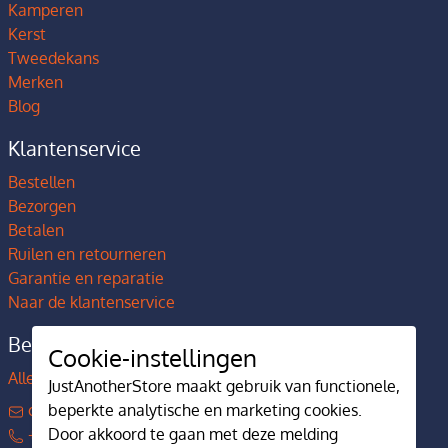
Kamperen
Kerst
Tweedekans
Merken
Blog
Klantenservice
Bestellen
Bezorgen
Betalen
Ruilen en retourneren
Garantie en reparatie
Naar de klantenservice
Bedrijfsgegevens
Cookie-instellingen
Alles over JustAnotherStore
JustAnotherStore maakt gebruik van functionele,
contact@justanotherstore.nl
beperkte analytische en marketing cookies.
+31 73 644 7405
Door akkoord te gaan met deze melding