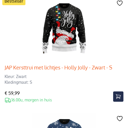
Bestseller
JAP Kersttrui met lichtjes - Holly Jolly - Zwart - S
Kleur: Zwart
Kledingmaat: S
€ 59,99
16.00u, morgen in huis