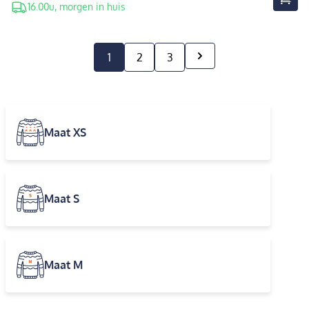
16.00u, morgen in huis
1
2
3
Maat XS
Maat S
Maat M