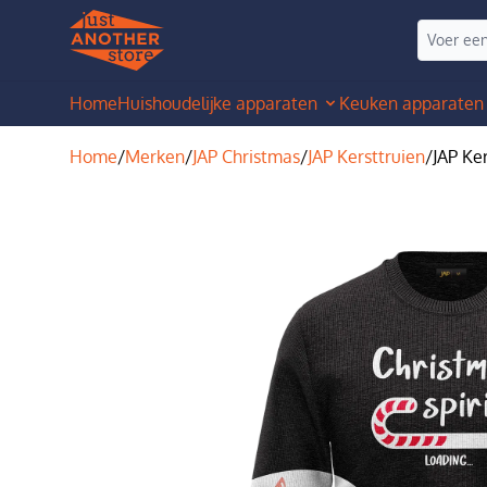
Home
Huishoudelijke apparaten
Keuken apparaten
Home
/
Merken
/
JAP Christmas
/
JAP Kersttruien
/
JAP Ker