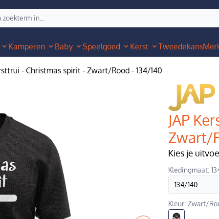
Kamperen
Baby
Speelgoed
Kerst
Tweedekans
Mer
sttrui - Christmas spirit - Zwart/Rood - 134/140
JAP Kers
Zwart/R
Kies je uitvo
Kledingmaat: 13
Kleur: Zwart/Ro