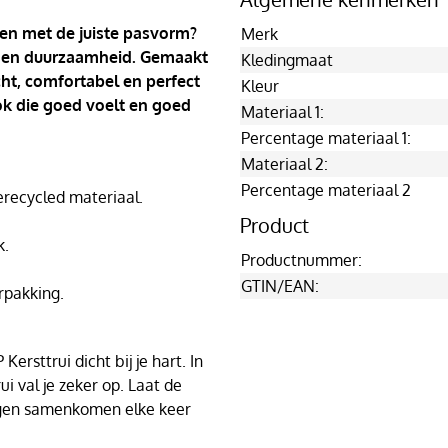
 en met de juiste pasvorm?
Merk
ort en duurzaamheid. Gemaakt
Kledingmaat
cht, comfortabel en perfect
Kleur
ook die goed voelt en goed
Materiaal 1:
Percentage materiaal 1:
Materiaal 2:
Percentage materiaal 2
ecycled materiaal.
Product
k.
Productnummer:
GTIN/EAN:
rpakking.
ersttrui dicht bij je hart. In
i val je zeker op. Laat de
agen samenkomen elke keer