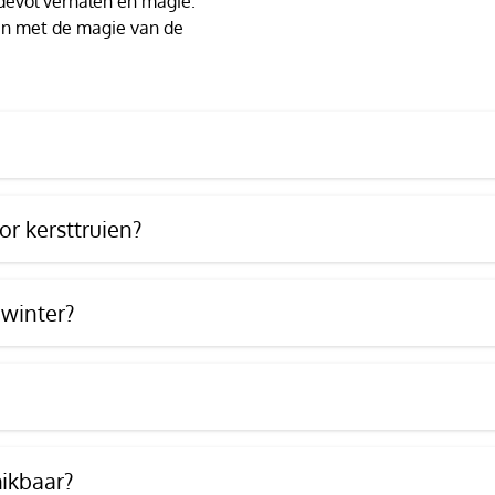
devol verhalen en magie.
t en met de magie van de
r kersttruien?
 winter?
hikbaar?