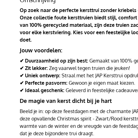
Op zoek naar de perfecte kersttrui zonder kriebels
Onze collectie foute kersttruien biedt stijl, comf
van 100% gerecycled materiaal, zijn deze truien za
voor elke kerstviering. Kies voor een feestelijke l
doet.
Jouw voordelen:
✔ Duurzaamheid op zijn best:
Gemaakt van 100% ger
✔ Zit lekker:
Zeg vaarwel tegen truien die jeuken!
✔ Uniek ontwerp:
Straal met het JAP Kersttrui opdru
✔ Perfecte pasvorm:
Gewoon je eigen maat kiezen.
✔ Ideaal geschenk:
Geleverd in feestelijke cadeauve
De magie van kerst dicht bij je hart
Beeld je in: op deze feestdagen met de charmante JAP K
deze opvallende Christmas spirit - Zwart/Rood kersttru
warmte van de winter en de vreugde van de feestd
dat je deze bijzondere trui draagt.