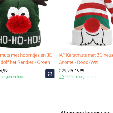
tmuts met hoorntjes en 3D
JAP Kerstmuts met 3D neus
udolf het Rendier - Groen
Gnome - Rood/Wit
16,99
€ 29,99
€ 16,99
 morgen in huis
21.00u, morgen in huis
Algemene kenmerken