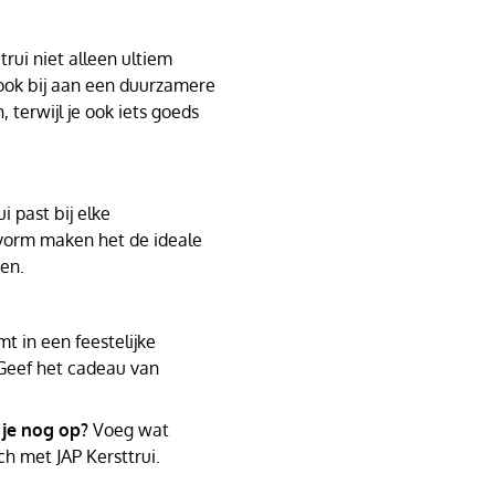
rui niet alleen ultiem
 ook bij aan een duurzamere
, terwijl je ook iets goeds
i past bij elke
svorm maken het de ideale
den.
t in een feestelijke
Geef het cadeau van
 je nog op?
Voeg wat
ch met JAP Kersttrui.