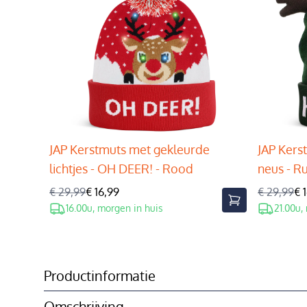
JAP Kerstmuts met gekleurde
JAP Kers
lichtjes - OH DEER! - Rood
neus - R
€ 29,99
€ 16,99
€ 29,99
€ 
16.00u, morgen in huis
21.00u,
Productinformatie
Omschrijving