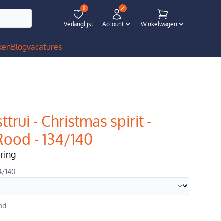
0
Verlanglijst
Account
Winkelwagen
ken
Blog
vacatures
ttrui - Christmas spirit -
ood - 134/140
ering
4/140
od