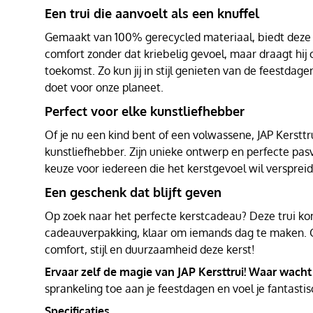
Een trui die aanvoelt als een knuffel
Gemaakt van 100% gerecycled materiaal, biedt deze t
comfort zonder dat kriebelig gevoel, maar draagt hij
toekomst. Zo kun jij in stijl genieten van de feestdagen
doet voor onze planeet.
Perfect voor elke kunstliefhebber
Of je nu een kind bent of een volwassene, JAP Kersttru
kunstliefhebber. Zijn unieke ontwerp en perfecte pa
keuze voor iedereen die het kerstgevoel wil versprei
Een geschenk dat blijft geven
Op zoek naar het perfecte kerstcadeau? Deze trui kom
cadeauverpakking, klaar om iemands dag te maken. 
comfort, stijl en duurzaamheid deze kerst!
Ervaar zelf de magie van JAP Kersttrui! Waar wacht
sprankeling toe aan je feestdagen en voel je fantastis
Specificaties