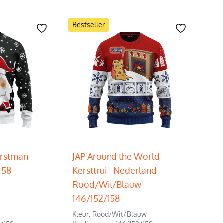
Bestseller
erstman -
JAP Around the World
158
Kersttrui - Nederland -
Rood/Wit/Blauw -
146/152/158
Kleur: Rood/Wit/Blauw