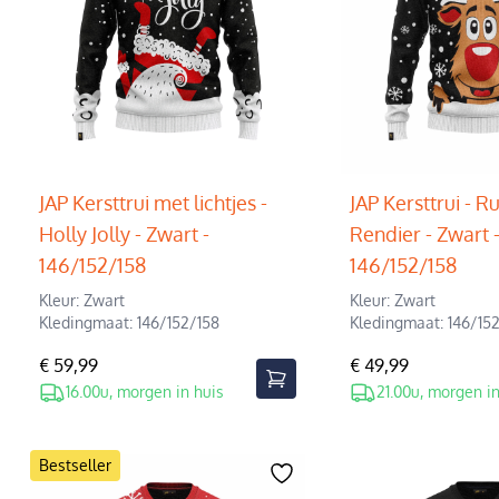
JAP Kersttrui met lichtjes -
JAP Kersttrui - R
Holly Jolly - Zwart -
Rendier - Zwart 
146/152/158
146/152/158
Kleur: Zwart
Kleur: Zwart
Kledingmaat: 146/152/158
Kledingmaat: 146/15
€ 59,99
€ 49,99
16.00u, morgen in huis
21.00u, morgen in
Bestseller