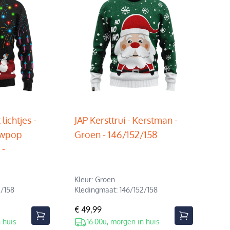
lichtjes -
JAP Kersttrui - Kerstman -
uwpop
Groen - 146/152/158
 -
Kleur: Groen
2/158
Kledingmaat: 146/152/158
€ 49,99
 huis
16.00u, morgen in huis