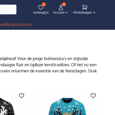
0
Verlanglijst
Account
Winkelwagen
ken
Blog
vacatures
lijkheid! Voor de jonge fashionista's en stijlvolle
aagse flair en tijdloze kersttradities. Of het nu een
e truien omarmen de essentie van de feestdagen. Duik