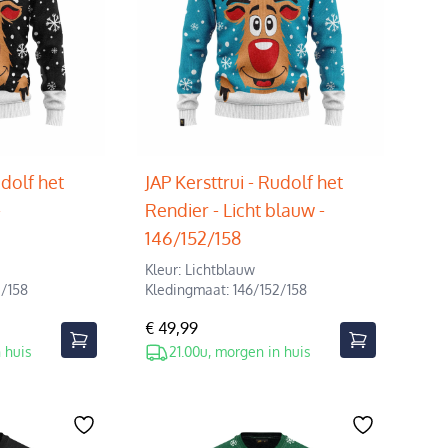
udolf het
JAP Kersttrui - Rudolf het
-
Rendier - Licht blauw -
146/152/158
Kleur: Lichtblauw
2/158
Kledingmaat: 146/152/158
€ 49,99
 huis
21.00u, morgen in huis