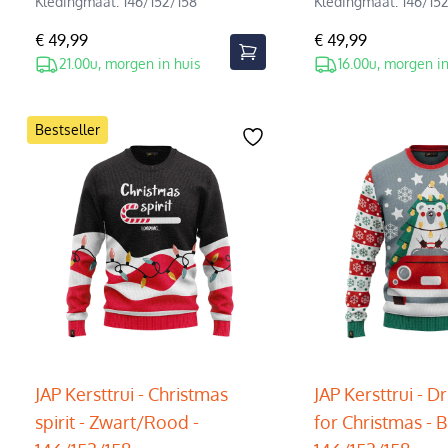
Kledingmaat: 146/152/158
Kledingmaat: 146/15
€ 49,99
€ 49,99
21.00u, morgen in huis
16.00u, morgen in
Bestseller
JAP Kersttrui - Christmas
JAP Kersttrui - D
spirit - Zwart/Rood -
for Christmas - 