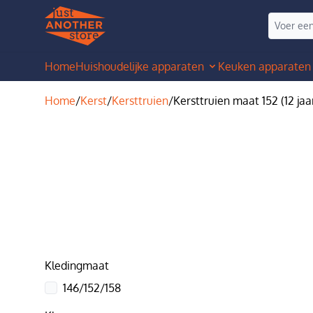
Home
Huishoudelijke apparaten
Keuken apparaten
Home
/
Kerst
/
Kersttruien
/
Kersttruien maat 152 (12 jaa
Kledingmaat
146/152/158