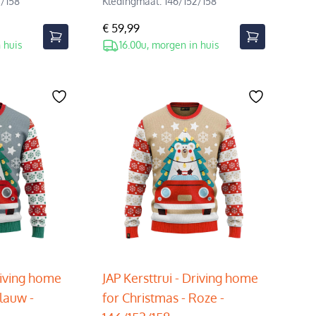
2/158
Kledingmaat: 146/152/158
€ 59,99
 huis
16.00u, morgen in huis
riving home
JAP Kersttrui - Driving home
Blauw -
for Christmas - Roze -