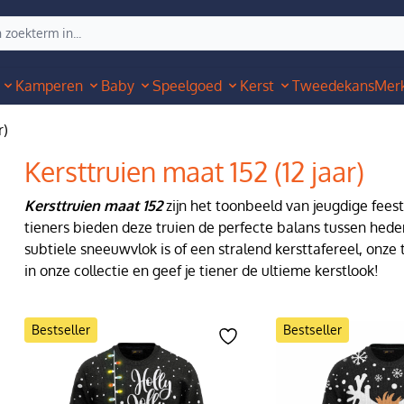
Kamperen
Baby
Speelgoed
Kerst
Tweedekans
Mer
r)
Kersttruien maat 152 (12 jaar)
Kersttruien maat 152
zijn het toonbeeld van jeugdige feeste
tieners bieden deze truien de perfecte balans tussen hedend
subtiele sneeuwvlok is of een stralend kersttafereel, onz
in onze collectie en geef je tiener de ultieme kerstlook!
Bestseller
Bestseller