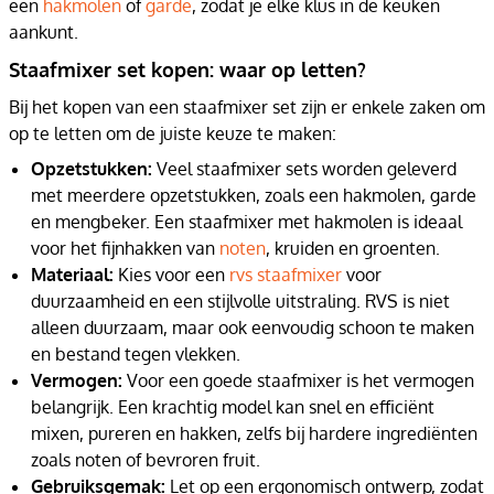
een
hakmolen
of
garde
, zodat je elke klus in de keuken
aankunt.
Staafmixer set kopen: waar op letten?
Bij het kopen van een staafmixer set zijn er enkele zaken om
op te letten om de juiste keuze te maken:
Opzetstukken:
Veel staafmixer sets worden geleverd
met meerdere opzetstukken, zoals een hakmolen, garde
en mengbeker. Een staafmixer met hakmolen is ideaal
voor het fijnhakken van
noten
, kruiden en groenten.
Materiaal:
Kies voor een
rvs staafmixer
voor
duurzaamheid en een stijlvolle uitstraling. RVS is niet
alleen duurzaam, maar ook eenvoudig schoon te maken
en bestand tegen vlekken.
Vermogen:
Voor een goede staafmixer is het vermogen
belangrijk. Een krachtig model kan snel en efficiënt
mixen, pureren en hakken, zelfs bij hardere ingrediënten
zoals noten of bevroren fruit.
Gebruiksgemak:
Let op een ergonomisch ontwerp, zodat