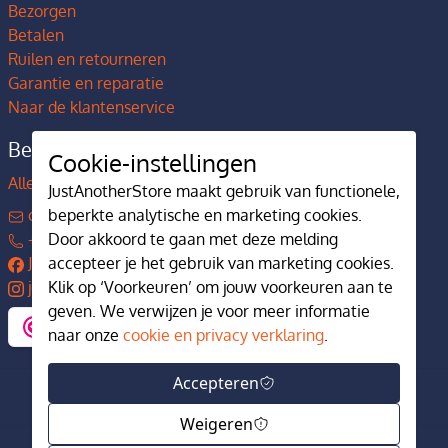
Bezorgen
Betalen
Ruilen en retourneren
Garantie en reparatie
Naar de klantenservice
Bedrijfsgegevens
Cookie-instellingen
Alles over JustAnotherStore
JustAnotherStore maakt gebruik van functionele,
contact@justanotherstore.nl
beperkte analytische en marketing cookies.
+31 73 644 7405
Door akkoord te gaan met deze melding
JustAnotherStore
accepteer je het gebruik van marketing cookies.
justanotherstore.nl
Klik op ‘Voorkeuren’ om jouw voorkeuren aan te
geven. We verwijzen je voor meer informatie
naar onze
cookie en privacy verklaring
.
Accepteren
Weigeren