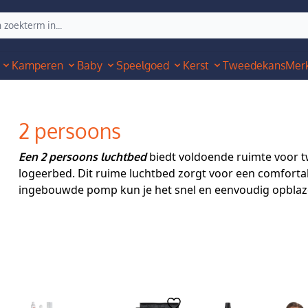
Kamperen
Baby
Speelgoed
Kerst
Tweedekans
Mer
2 persoons
biedt voldoende ruimte voor t
Een 2 persoons luchtbed
logeerbed. Dit ruime luchtbed zorgt voor een comfort
ingebouwde pomp kun je het snel en eenvoudig opblaz