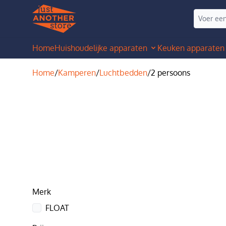
Home
Huishoudelijke apparaten
Keuken apparaten
Home
/
Kamperen
/
Luchtbedden
/
2 persoons
Merk
FLOAT