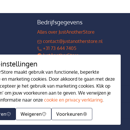
Bedrijfsgegevens
Alles over JustAnotherStore
contact@justanotherstore.nl
+31 73 644 7405
JustAnotherStore
instellingen
justanotherstore.nl
rStore maakt gebruik van functionele, beperkte
e en marketing cookies. Door akkoord te gaan met deze
cepteer je het gebruik van marketing cookies. Klik op
n’ om jouw voorkeuren aan te geven. We verwijzen je
informatie naar onze
cookie en privacy verklaring
.
ren
Weigeren
Voorkeuren