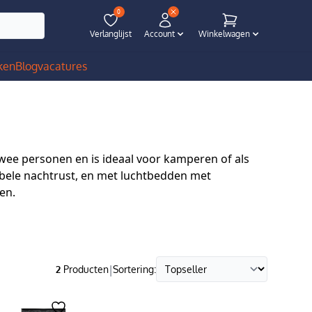
0
Verlanglijst
Account
Winkelwagen
ken
Blog
vacatures
wee personen en is ideaal voor kamperen of als
abele nachtrust, en met luchtbedden met
en.
|
2
Producten
Sortering: