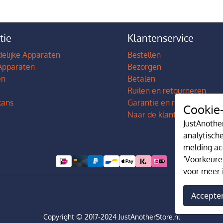
tie
Klantenservice
elijke Apparaten
Bestellen
Apparaten
Bezorgen
en
Betalen
Ruilen en retourneren
ans
Garantie en reparatie
Cookie-
Naar de klantenservice
JustAnothe
analytisch
melding ac
‘Voorkeure
voor meer 
Accepte
Copyright © 2017-2024 JustAnotherStore.nl