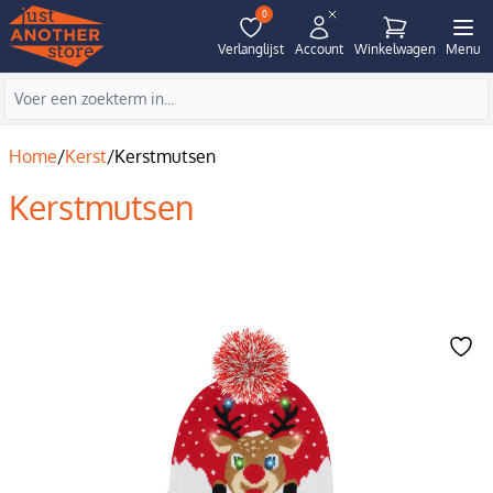
0
Verlanglijst
Account
Winkelwagen
Menu
Home
/
Kerst
/
Kerstmutsen
Kerstmutsen