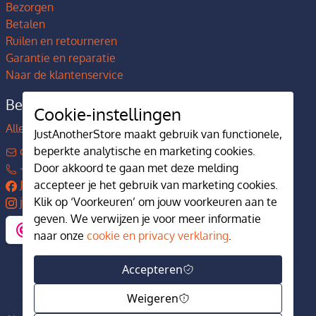
Bezorgen
Betalen
Ruilen en retourneren
Garantie en reparatie
Naar de klantenservice
Bedrijfsgegevens
Cookie-instellingen
Alles over JustAnotherStore
JustAnotherStore maakt gebruik van functionele,
contact@justanotherstore.nl
beperkte analytische en marketing cookies.
+31 73 644 7405
Door akkoord te gaan met deze melding
JustAnotherStore
accepteer je het gebruik van marketing cookies.
justanotherstore.nl
Klik op ‘Voorkeuren’ om jouw voorkeuren aan te
geven. We verwijzen je voor meer informatie
naar onze
cookie en privacy verklaring
.
Accepteren
Weigeren