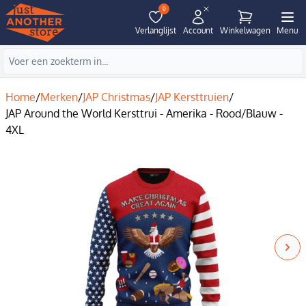
0
Verlanglijst
Account
Winkelwagen
Menu
Home
/
Merken
/
JAP Christmas
/
JAP Kersttruien
/
JAP Around the World Kersttrui - Amerika - Rood/Blauw -
4XL