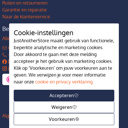
Ruilen en retourneren
Garantie en reparatie
Naar de klantenservice
Bedrijfsgegevens
Cookie-instellingen
Alles over JustAnotherStore
JustAnotherStore maakt gebruik van functionele,
beperkte analytische en marketing cookies.
contact@justanotherstore.nl
Door akkoord te gaan met deze melding
+31 73 644 7405
accepteer je het gebruik van marketing cookies.
JustAnotherStore
Klik op ‘Voorkeuren’ om jouw voorkeuren aan te
justanotherstore.nl
geven. We verwijzen je voor meer informatie
naar onze
cookie en privacy verklaring
.
Accepteren
Weigeren
Algemene voorwaarden
Privacy en cookiebeleid
Voorkeuren