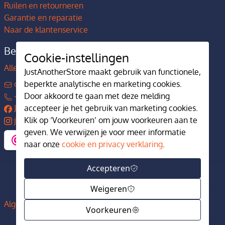
Ruilen en retourneren
Garantie en reparatie
Naar de klantenservice
Bedrijfsgegevens
Cookie-instellingen
Alles over JustAnotherStore
JustAnotherStore maakt gebruik van functionele,
contact@justanotherstore.nl
beperkte analytische en marketing cookies.
+31 73 644 7405
Door akkoord te gaan met deze melding
JustAnotherStore
accepteer je het gebruik van marketing cookies.
justanotherstore.nl
Klik op ‘Voorkeuren’ om jouw voorkeuren aan te
geven. We verwijzen je voor meer informatie
naar onze
cookie en privacy verklaring
.
Accepteren
Weigeren
Algemene voorwaarden
Privacy en cookiebeleid
Voorkeuren