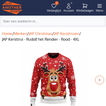
0
Verlanglijst
Account
Winkelwagen
Menu
Home
/
Merken
/
JAP Christmas
/
JAP Kersttruien
/
JAP Kersttrui - Rudolf het Rendier - Rood - 4XL