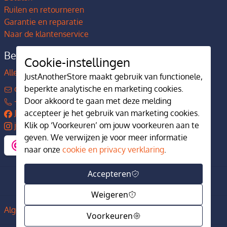
Ruilen en retourneren
Garantie en reparatie
Naar de klantenservice
Bedrijfsgegevens
Cookie-instellingen
Alles over JustAnotherStore
JustAnotherStore maakt gebruik van functionele,
contact@justanotherstore.nl
beperkte analytische en marketing cookies.
+31 73 644 7405
Door akkoord te gaan met deze melding
JustAnotherStore
accepteer je het gebruik van marketing cookies.
justanotherstore.nl
Klik op ‘Voorkeuren’ om jouw voorkeuren aan te
geven. We verwijzen je voor meer informatie
naar onze
cookie en privacy verklaring
.
Accepteren
Weigeren
Algemene voorwaarden
Privacy en cookiebeleid
Voorkeuren