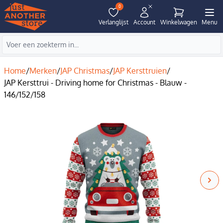
0
Verlanglijst
Account
Winkelwagen
Menu
Home
/
Merken
/
JAP Christmas
/
JAP Kersttruien
/
JAP Kersttrui - Driving home for Christmas - Blauw -
146/152/158