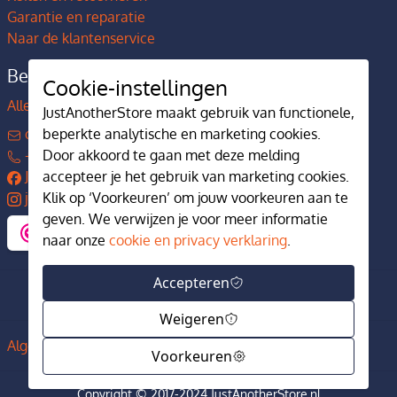
Garantie en reparatie
Naar de klantenservice
Bedrijfsgegevens
Cookie-instellingen
Alles over JustAnotherStore
JustAnotherStore maakt gebruik van functionele,
contact@justanotherstore.nl
beperkte analytische en marketing cookies.
+31 73 644 7405
Door akkoord te gaan met deze melding
JustAnotherStore
accepteer je het gebruik van marketing cookies.
justanotherstore.nl
Klik op ‘Voorkeuren’ om jouw voorkeuren aan te
geven. We verwijzen je voor meer informatie
naar onze
cookie en privacy verklaring
.
Accepteren
Weigeren
Algemene voorwaarden
Privacy en cookiebeleid
Voorkeuren
Copyright © 2017-2024 JustAnotherStore.nl