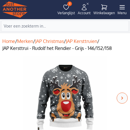
0
Verlanglijst
Account
Winkelwagen
Menu
Home
/
Merken
/
JAP Christmas
/
JAP Kersttruien
/
JAP Kersttrui - Rudolf het Rendier - Grijs - 146/152/158