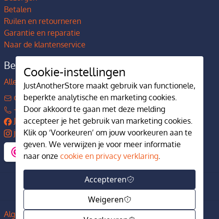
Betalen
Ruilen en retourneren
Garantie en reparatie
Naar de klantenservice
Bedrijfsgegevens
Cookie-instellingen
Alles over JustAnotherStore
JustAnotherStore maakt gebruik van functionele,
contact@justanotherstore.nl
beperkte analytische en marketing cookies.
+31 73 644 7405
Door akkoord te gaan met deze melding
JustAnotherStore
accepteer je het gebruik van marketing cookies.
justanotherstore.nl
Klik op ‘Voorkeuren’ om jouw voorkeuren aan te
geven. We verwijzen je voor meer informatie
naar onze
cookie en privacy verklaring
.
Accepteren
Weigeren
Algemene voorwaarden
Privacy en cookiebeleid