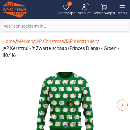
0
Verlanglijst
Account
Winkelwagen
Menu
Home
/
Merken
/
JAP Christmas
/
JAP Kersttruien
/
JAP Kersttrui - 't Zwarte schaap (Princes Diana) - Groen -
110/116