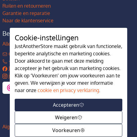
Ruilen en retourneren
Garantie en reparatie
Naar de klantenservice
Bedrijfsgegevens
Cookie-instellingen
Alles over JustAnotherStore
JustAnotherStore maakt gebruik van functionele,
contact@justanotherstore.nl
beperkte analytische en marketing cookies.
+31 73 644 7405
Door akkoord te gaan met deze melding
JustAnotherStore
accepteer je het gebruik van marketing cookies.
justanotherstore.nl
Klik op ‘Voorkeuren’ om jouw voorkeuren aan te
geven. We verwijzen je voor meer informatie
naar onze
cookie en privacy verklaring
.
Accepteren
Weigeren
Algemene voorwaarden
Privacy en cookiebeleid
Voorkeuren