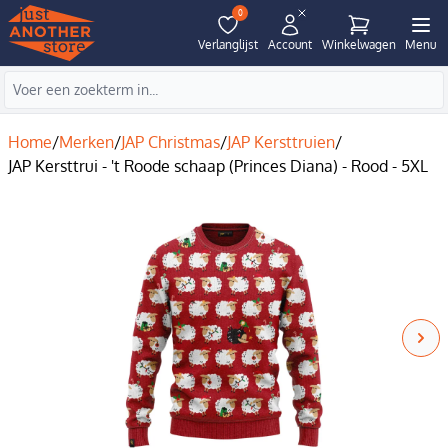
0
Verlanglijst
Account
Winkelwagen
Menu
Home
/
Merken
/
JAP Christmas
/
JAP Kersttruien
/
JAP Kersttrui - 't Roode schaap (Princes Diana) - Rood - 5XL