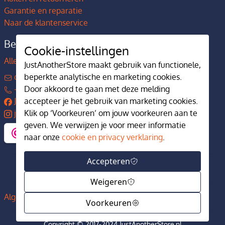
Garantie en reparatie
Naar de klantenservice
Bedrijfsgegevens
Cookie-instellingen
Alles over JustAnotherStore
JustAnotherStore maakt gebruik van functionele,
beperkte analytische en marketing cookies.
contact@justanotherstore.nl
Door akkoord te gaan met deze melding
+31 73 644 7405
accepteer je het gebruik van marketing cookies.
JustAnotherStore
Klik op ‘Voorkeuren’ om jouw voorkeuren aan te
justanotherstore.nl
geven. We verwijzen je voor meer informatie
naar onze
cookie en privacy verklaring
.
Accepteren
Weigeren
Algemene voorwaarden
Privacy en cookiebeleid
Voorkeuren
Copyright © 2017-2024 JustAnotherStore.nl