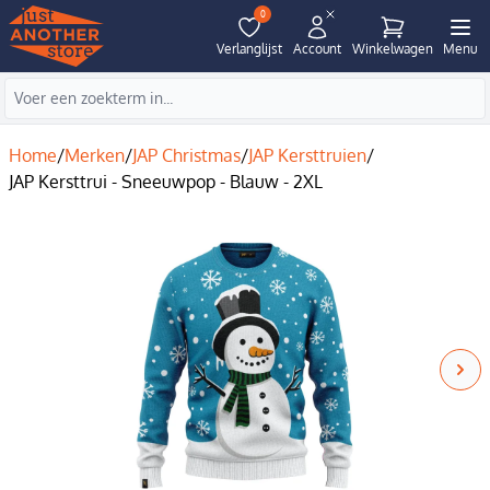
0
Verlanglijst
Account
Winkelwagen
Menu
Home
/
Merken
/
JAP Christmas
/
JAP Kersttruien
/
JAP Kersttrui - Sneeuwpop - Blauw - 2XL