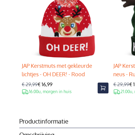
JAP Kerstmuts met gekleurde
JAP Kers
lichtjes - OH DEER! - Rood
neus - R
€ 29,99
€ 16,99
€ 29,99
€ 
16.00u, morgen in huis
21.00u,
Productinformatie
Omschrijving