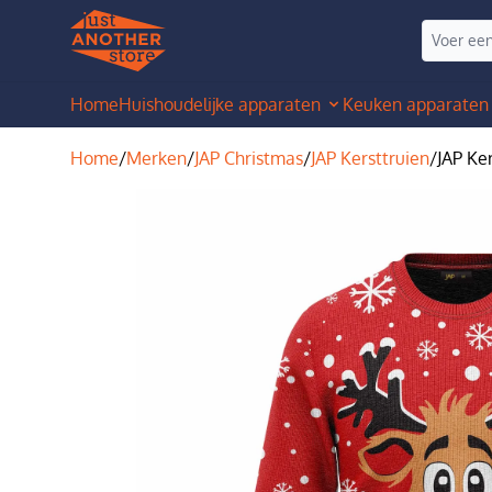
Home
Huishoudelijke apparaten
Keuken apparaten
Home
/
Merken
/
JAP Christmas
/
JAP Kersttruien
/
JAP Ker