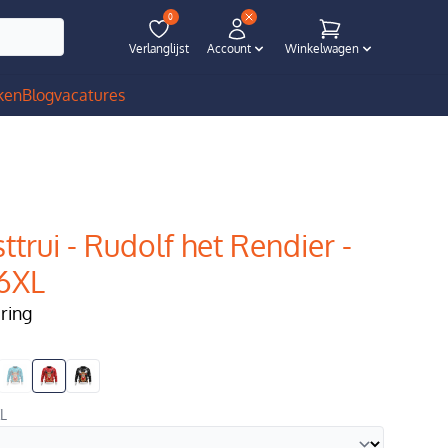
0
Verlanglijst
Account
Winkelwagen
ken
Blog
vacatures
ttrui - Rudolf het Rendier -
 6XL
ering
XL