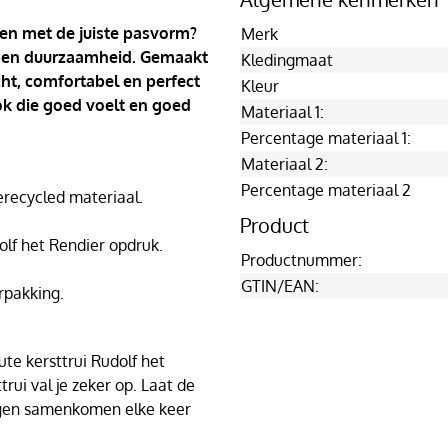
 en met de juiste pasvorm?
Merk
ort en duurzaamheid. Gemaakt
Kledingmaat
cht, comfortabel en perfect
Kleur
ook die goed voelt en goed
Materiaal 1:
Percentage materiaal 1:
Materiaal 2:
Percentage materiaal 2
ecycled materiaal.
Product
olf het Rendier opdruk.
Productnummer:
GTIN/EAN:
rpakking.
te kersttrui Rudolf het
trui val je zeker op. Laat de
agen samenkomen elke keer