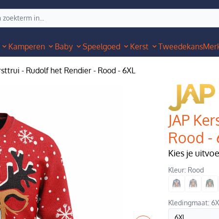
Kamperen
Baby
Speelgoed
Kerst
Tweedekans
Mer
sttrui - Rudolf het Rendier - Rood - 6XL
JAP Kers
Rood -
Kies je uitvo
Kleur: Rood
Kledingmaat: 6