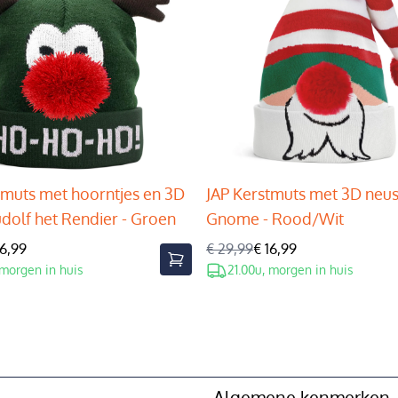
tmuts met hoorntjes en 3D
JAP Kerstmuts met 3D neus
udolf het Rendier - Groen
Gnome - Rood/Wit
16,99
€ 29,99
€ 16,99
 morgen in huis
21.00u, morgen in huis
Algemene kenmerken