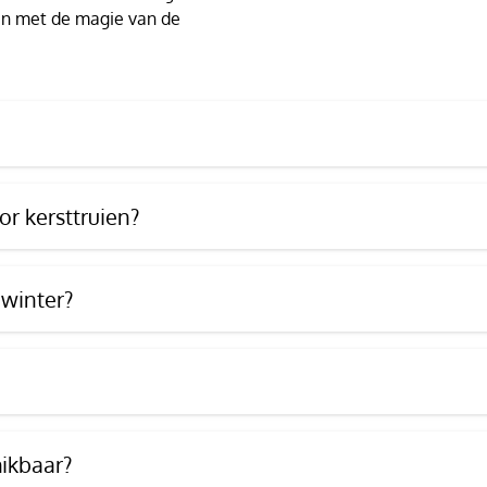
t en met de magie van de
r kersttruien?
 winter?
hikbaar?