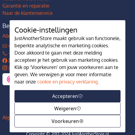
Garantie en reparatie
Naar de klantenservice
Bedrijfsgegevens
Cookie-instellingen
Alles over JustAnotherStore
JustAnotherStore maakt gebruik van functionele,
contact@justanotherstore.nl
beperkte analytische en marketing cookies.
+31 73 644 7405
Door akkoord te gaan met deze melding
JustAnotherStore
accepteer je het gebruik van marketing cookies.
justanotherstore.nl
Klik op ‘Voorkeuren’ om jouw voorkeuren aan te
geven. We verwijzen je voor meer informatie
naar onze
cookie en privacy verklaring
.
Accepteren
Weigeren
Algemene voorwaarden
Privacy en cookiebeleid
Voorkeuren
Copyright © 2017-2024 JustAnotherStore.nl