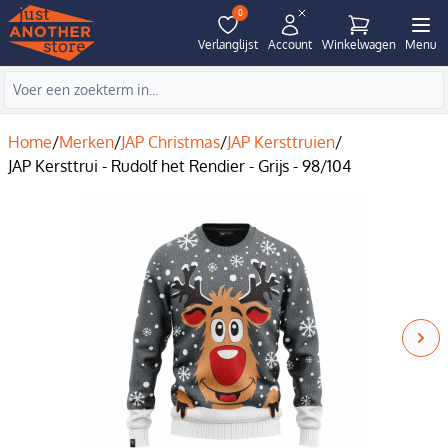
0
Verlanglijst
Account
Winkelwagen
Menu
Home
/
Merken
/
JAP Christmas
/
JAP Kersttruien
/
JAP Kersttrui - Rudolf het Rendier - Grijs - 98/104