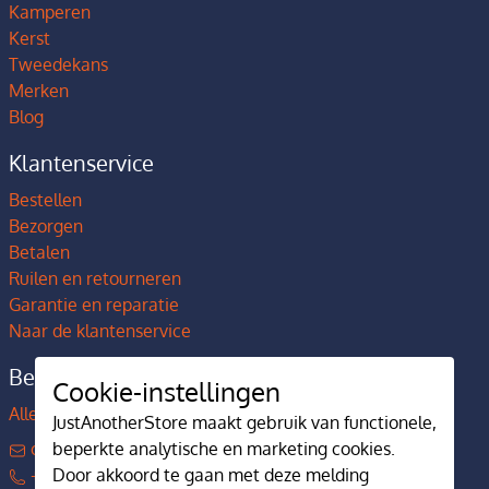
Kamperen
Kerst
Tweedekans
Merken
Blog
Klantenservice
Bestellen
Bezorgen
Betalen
Ruilen en retourneren
Garantie en reparatie
Naar de klantenservice
Bedrijfsgegevens
Cookie-instellingen
Alles over JustAnotherStore
JustAnotherStore maakt gebruik van functionele,
contact@justanotherstore.nl
beperkte analytische en marketing cookies.
+31 73 644 7405
Door akkoord te gaan met deze melding