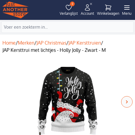
0
Verlanglijst
Account
Winkelwagen
Menu
Home
/
Merken
/
JAP Christmas
/
JAP Kersttruien
/
JAP Kersttrui met lichtjes - Holly Jolly - Zwart - M