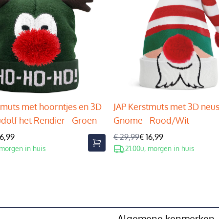
tmuts met hoorntjes en 3D
JAP Kerstmuts met 3D neus
udolf het Rendier - Groen
Gnome - Rood/Wit
16,99
€ 29,99
€ 16,99
 morgen in huis
21.00u, morgen in huis
Algemene kenmerken