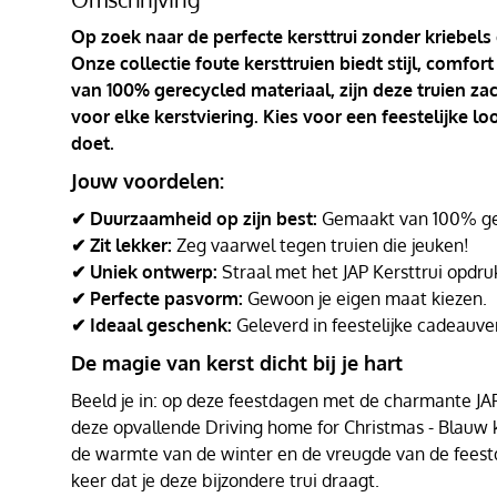
Op zoek naar de perfecte kersttrui zonder kriebels
Onze collectie foute kersttruien biedt stijl, comf
van 100% gerecycled materiaal, zijn deze truien za
voor elke kerstviering. Kies voor een feestelijke l
doet.
Jouw voordelen:
✔ Duurzaamheid op zijn best:
Gemaakt van 100% ger
✔ Zit lekker:
Zeg vaarwel tegen truien die jeuken!
✔ Uniek ontwerp:
Straal met het JAP Kersttrui opdru
✔ Perfecte pasvorm:
Gewoon je eigen maat kiezen.
✔ Ideaal geschenk:
Geleverd in feestelijke cadeauve
De magie van kerst dicht bij je hart
Beeld je in: op deze feestdagen met de charmante JAP K
deze opvallende Driving home for Christmas - Blauw ke
de warmte van de winter en de vreugde van de fee
keer dat je deze bijzondere trui draagt.