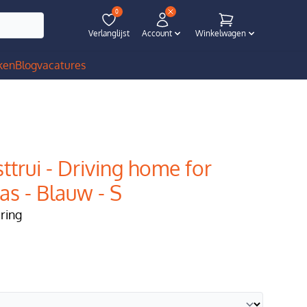
0
Verlanglijst
Account
Winkelwagen
ken
Blog
vacatures
ttrui - Driving home for
as - Blauw - S
ering