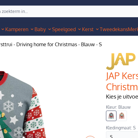
Kamperen
Baby
Speelgoed
Kerst
Tweedekans
Mer
sttrui - Driving home for Christmas - Blauw - S
JAP Kers
Christm
Kies je uitvo
Kleur: Blauw
Kledingmaat: S