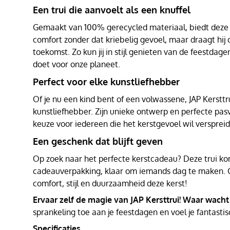
Een trui die aanvoelt als een knuffel
Gemaakt van 100% gerecycled materiaal, biedt deze t
comfort zonder dat kriebelig gevoel, maar draagt hij
toekomst. Zo kun jij in stijl genieten van de feestdagen
doet voor onze planeet.
Perfect voor elke kunstliefhebber
Of je nu een kind bent of een volwassene, JAP Kersttru
kunstliefhebber. Zijn unieke ontwerp en perfecte pa
keuze voor iedereen die het kerstgevoel wil versprei
Een geschenk dat blijft geven
Op zoek naar het perfecte kerstcadeau? Deze trui kom
cadeauverpakking, klaar om iemands dag te maken. 
comfort, stijl en duurzaamheid deze kerst!
Ervaar zelf de magie van JAP Kersttrui! Waar wacht
sprankeling toe aan je feestdagen en voel je fantastis
Specificaties