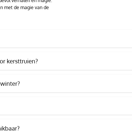
devol verhalen en magie.
t en met de magie van de
r kersttruien?
 winter?
hikbaar?