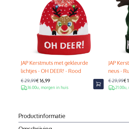
JAP Kerstmuts met gekleurde
JAP Kers
lichtjes - OH DEER! - Rood
neus - R
€ 29,99
€ 16,99
€ 29,99
€ 
16.00u, morgen in huis
21.00u,
Productinformatie
Omschrijving