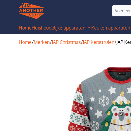
Home
Huishoudelijke apparaten
Keuken apparaten
Home
/
Merken
/
JAP Christmas
/
JAP Kersttruien
/
JAP Ker