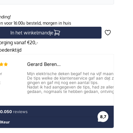
nding!
 voor 16:00u besteld, morgen in huis
In het winkelmandje
orging vanaf €20,-
edenktijd