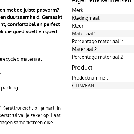
 en met de juiste pasvorm?
Merk
ort en duurzaamheid. Gemaakt
Kledingmaat
cht, comfortabel en perfect
Kleur
ook die goed voelt en goed
Materiaal 1:
Percentage materiaal 1:
Materiaal 2:
Percentage materiaal 2
ecycled materiaal.
Product
k.
Productnummer:
GTIN/EAN:
rpakking.
ersttrui dicht bij je hart. In
rsttrui val je zeker op. Laat
stdagen samenkomen elke