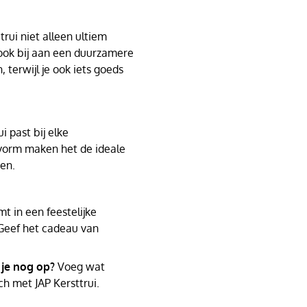
rui niet alleen ultiem
 ook bij aan een duurzamere
, terwijl je ook iets goeds
i past bij elke
svorm maken het de ideale
den.
t in een feestelijke
Geef het cadeau van
 je nog op?
Voeg wat
ch met JAP Kersttrui.