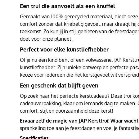
Een trui die aanvoelt als een knuffel
Gemaakt van 100% gerecycled materiaal, biedt deze t
comfort zonder dat kriebelig gevoel, maar draagt hij
toekomst. Zo kun jij in stijl genieten van de feestdagen
doet voor onze planeet.
Perfect voor elke kunstliefhebber
Of je nu een kind bent of een volwassene, JAP Kersttru
kunstliefhebber. Zijn unieke ontwerp en perfecte pa
keuze voor iedereen die het kerstgevoel wil versprei
Een geschenk dat blijft geven
Op zoek naar het perfecte kerstcadeau? Deze trui kom
cadeauverpakking, klaar om iemands dag te maken. 
comfort, stijl en duurzaamheid deze kerst!
Ervaar zelf de magie van JAP Kersttrui! Waar wacht
sprankeling toe aan je feestdagen en voel je fantastis
Specificaties