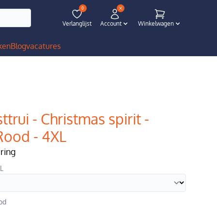
0
Verlanglijst
Account
Winkelwagen
ken
Blog
vacatures
ttrui - Christmas spirit -
Rood - 4XL
ering
XL
od