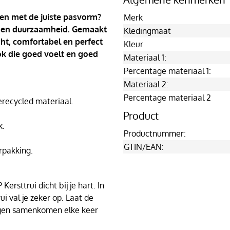
 en met de juiste pasvorm?
Merk
ort en duurzaamheid. Gemaakt
Kledingmaat
cht, comfortabel en perfect
Kleur
ook die goed voelt en goed
Materiaal 1:
Percentage materiaal 1:
Materiaal 2:
Percentage materiaal 2
ecycled materiaal.
Product
k.
Productnummer:
GTIN/EAN:
rpakking.
ersttrui dicht bij je hart. In
i val je zeker op. Laat de
agen samenkomen elke keer