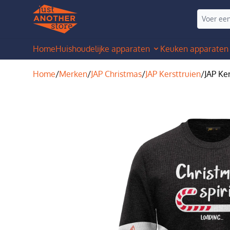
Home
Huishoudelijke apparaten
Keuken apparaten
Home
/
Merken
/
JAP Christmas
/
JAP Kersttruien
/
JAP Ker