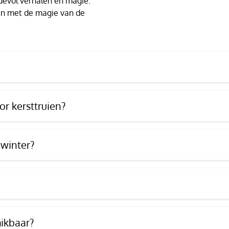
devol verhalen en magie.
t en met de magie van de
r kersttruien?
 winter?
hikbaar?