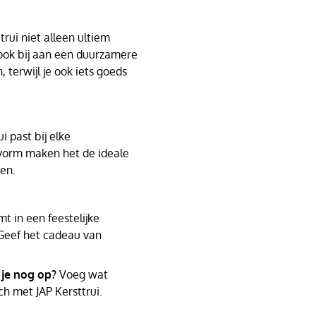
rui niet alleen ultiem
 ook bij aan een duurzamere
, terwijl je ook iets goeds
i past bij elke
svorm maken het de ideale
den.
t in een feestelijke
Geef het cadeau van
 je nog op?
Voeg wat
ch met JAP Kersttrui.