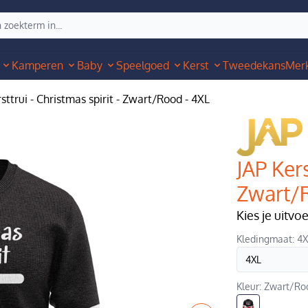
Kamperen
Baby
Speelgoed
Kerst
Tweedekans
Mer
sttrui - Christmas spirit - Zwart/Rood - 4XL
JAP Kers
Zwart/
Kies je uitvo
Kledingmaat: 4
Kleur: Zwart/Ro