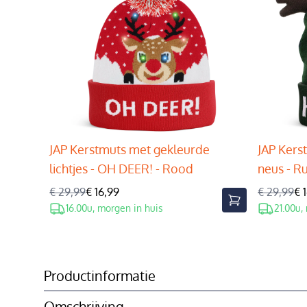
JAP Kerstmuts met gekleurde
JAP Kers
lichtjes - OH DEER! - Rood
neus - R
€ 29,99
€ 16,99
€ 29,99
€ 
16.00u, morgen in huis
21.00u,
Productinformatie
Omschrijving