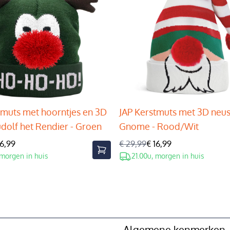
tmuts met hoorntjes en 3D
JAP Kerstmuts met 3D neus
udolf het Rendier - Groen
Gnome - Rood/Wit
16,99
€ 29,99
€ 16,99
 morgen in huis
21.00u, morgen in huis
Algemene kenmerken