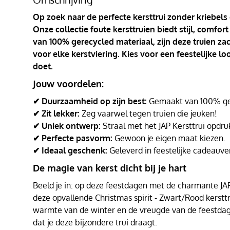
Op zoek naar de perfecte kersttrui zonder kriebels
Onze collectie foute kersttruien biedt stijl, comf
van 100% gerecycled materiaal, zijn deze truien za
voor elke kerstviering. Kies voor een feestelijke l
doet.
Jouw voordelen:
✔ Duurzaamheid op zijn best:
Gemaakt van 100% ger
✔ Zit lekker:
Zeg vaarwel tegen truien die jeuken!
✔ Uniek ontwerp:
Straal met het JAP Kersttrui opdru
✔ Perfecte pasvorm:
Gewoon je eigen maat kiezen.
✔ Ideaal geschenk:
Geleverd in feestelijke cadeauve
De magie van kerst dicht bij je hart
Beeld je in: op deze feestdagen met de charmante JAP K
deze opvallende Christmas spirit - Zwart/Rood kersttru
warmte van de winter en de vreugde van de feestd
dat je deze bijzondere trui draagt.