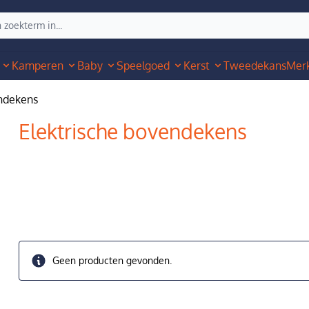
Kamperen
Baby
Speelgoed
Kerst
Tweedekans
Mer
endekens
Elektrische bovendekens
Geen producten gevonden.