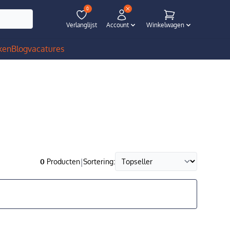
0
Verlanglijst
Account
Winkelwagen
ken
Blog
vacatures
|
0
Producten
Sortering: