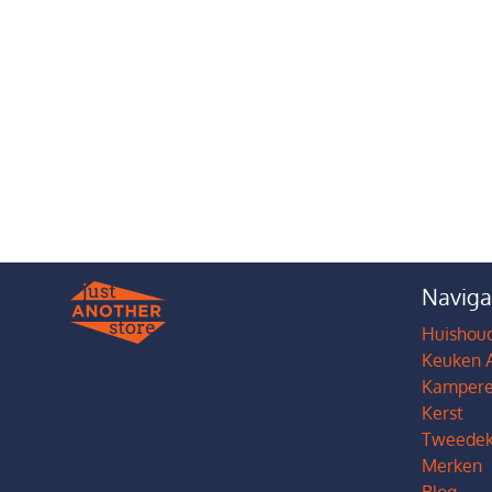
Naviga
Huishoud
Keuken 
Kamper
Kerst
Tweedek
Merken