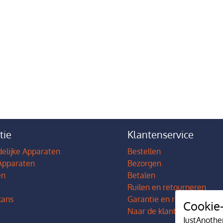
tie
Klantenservice
elijke Apparaten
Bestellen
Apparaten
Bezorgen
en
Betalen
Ruilen en retourneren
ans
Garantie en reparatie
Cookie-
Naar de klantenservice
JustAnothe