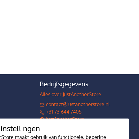
Bedrijfsgegevens
Alles over JustAnotherStore
contact@justanotherstore.nl
+31 73 644 7405
JustAnotherStore
instellingen
justanotherstore.nl
rStore maakt gebruik van functionele, beperkte