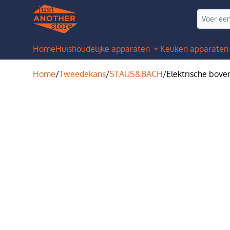
Home
Huishoudelijke apparaten
Keuken apparaten
Home
/
Tweedekans
/
STAUS&BACH
/
Elektrische bov