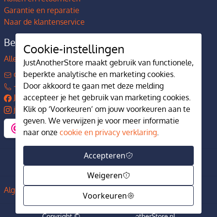
Garantie en reparatie
Naar de klantenservice
Bedrijfsgegevens
Cookie-instellingen
Alles over JustAnotherStore
JustAnotherStore maakt gebruik van functionele,
contact@justanotherstore.nl
beperkte analytische en marketing cookies.
+31 73 644 7405
Door akkoord te gaan met deze melding
JustAnotherStore
accepteer je het gebruik van marketing cookies.
justanotherstore.nl
Klik op ‘Voorkeuren’ om jouw voorkeuren aan te
geven. We verwijzen je voor meer informatie
naar onze
cookie en privacy verklaring
.
Accepteren
Weigeren
Algemene voorwaarden
Privacy en cookiebeleid
Voorkeuren
Filter
Copyright © 2017-2024 JustAnotherStore.nl