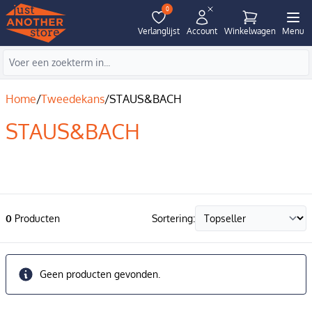
0
Verlanglijst
Account
Winkelwagen
Menu
Home
/
Tweedekans
/
STAUS&BACH
STAUS&BACH
0
Producten
Sortering:
Geen producten gevonden.