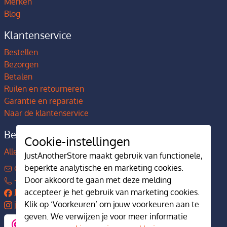
Merken
Blog
Klantenservice
Bestellen
Bezorgen
Betalen
Ruilen en retourneren
Garantie en reparatie
Naar de klantenservice
Bedrijfsgegevens
Cookie-instellingen
Alles over JustAnotherStore
JustAnotherStore maakt gebruik van functionele,
beperkte analytische en marketing cookies.
contact@justanotherstore.nl
Door akkoord te gaan met deze melding
+31 73 644 7405
accepteer je het gebruik van marketing cookies.
JustAnotherStore
Klik op ‘Voorkeuren’ om jouw voorkeuren aan te
justanotherstore.nl
geven. We verwijzen je voor meer informatie