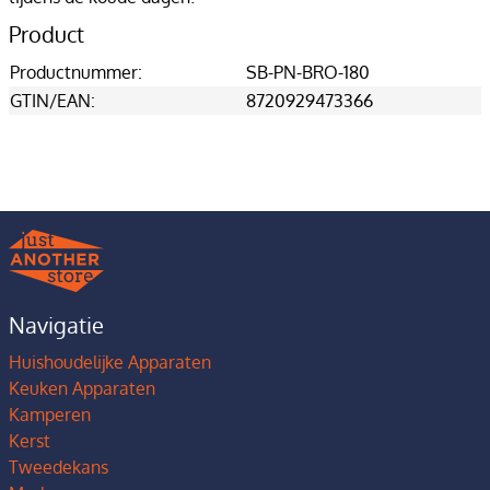
Product
Productnummer:
SB-PN-BRO-180
GTIN/EAN:
8720929473366
Navigatie
Huishoudelijke Apparaten
Keuken Apparaten
Kamperen
Kerst
Tweedekans