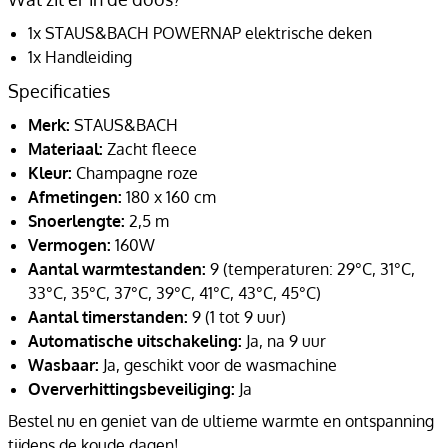
1x STAUS&BACH POWERNAP elektrische deken
1x Handleiding
Specificaties
Merk:
STAUS&BACH
Materiaal:
Zacht fleece
Kleur:
Champagne roze
Afmetingen:
180 x 160 cm
Snoerlengte:
2,5 m
Vermogen:
160W
Aantal warmtestanden:
9 (temperaturen: 29°C, 31°C,
33°C, 35°C, 37°C, 39°C, 41°C, 43°C, 45°C)
Aantal timerstanden:
9 (1 tot 9 uur)
Automatische uitschakeling:
Ja, na 9 uur
Wasbaar:
Ja, geschikt voor de wasmachine
Oververhittingsbeveiliging:
Ja
Bestel nu en geniet van de ultieme warmte en ontspanning
tijdens de koude dagen!