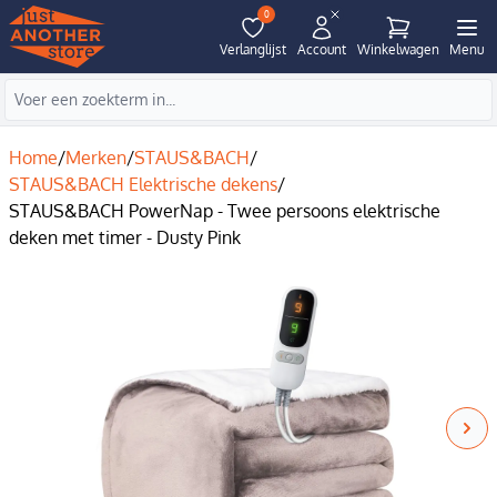
0
Verlanglijst
Account
Winkelwagen
Menu
Home
/
Merken
/
STAUS&BACH
/
STAUS&BACH Elektrische dekens
/
STAUS&BACH PowerNap - Twee persoons elektrische
deken met timer - Dusty Pink