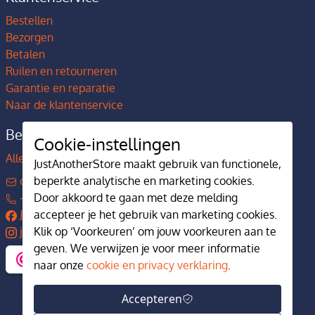
Bestellen
Bezorgen
Betalen
Ruilen en retourneren
Garantie en reparatie
Naar de klantenservice
Bedrijfsgegevens
Cookie-instellingen
Alles over JustAnotherStore
JustAnotherStore maakt gebruik van functionele,
beperkte analytische en marketing cookies.
contact@justanotherstore.nl
Door akkoord te gaan met deze melding
+31 73 644 7405
accepteer je het gebruik van marketing cookies.
JustAnotherStore
Klik op ‘Voorkeuren’ om jouw voorkeuren aan te
justanotherstore.nl
geven. We verwijzen je voor meer informatie
naar onze
cookie en privacy verklaring
.
Accepteren