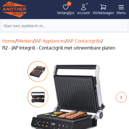
0
Verlanglijst
Account
Winkelwagen
Menu
Home
/
Merken
/
JAP Appliances
/
JAP Contactgrills
/
R2 - JAP Integrill - Contactgrill met uitneembare platen