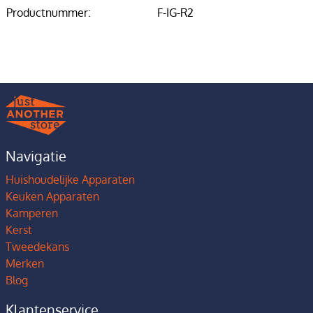
Productnummer:
F-IG-R2
Navigatie
Huishoudelijke Apparaten
Keuken Apparaten
Kamperen
Kerst
Tweedekans
Merken
Blog
Klantenservice