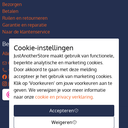
Bezorgen
Betalen
Ruilen en retourneren
Garantie en reparatie
Naar de klantenservice
Bedrijfsgegevens
Cookie-instellingen
Alles over JustAnotherStore
JustAnotherStore maakt gebruik van functionele,
contact@justanotherstore.nl
beperkte analytische en marketing cookies.
+31 73 644 7405
Door akkoord te gaan met deze melding
JustAnotherStore
accepteer je het gebruik van marketing cookies.
justanotherstore.nl
Klik op ‘Voorkeuren’ om jouw voorkeuren aan te
geven. We verwijzen je voor meer informatie
naar onze
cookie en privacy verklaring
.
Accepteren
Weigeren