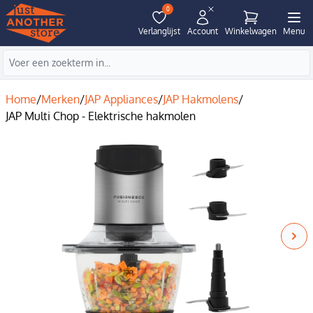
0
Verlanglijst
Account
Winkelwagen
Menu
Home
/
Merken
/
JAP Appliances
/
JAP Hakmolens
/
JAP Multi Chop - Elektrische hakmolen