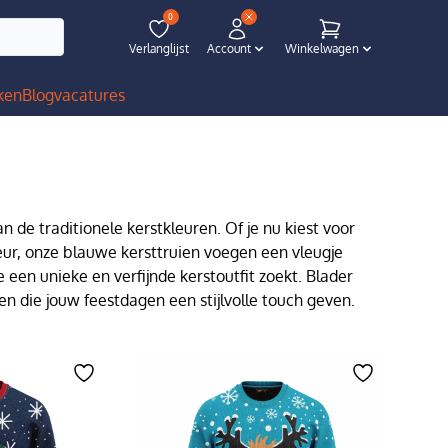
0
Verlanglijst
Account
Winkelwagen
ken
Blog
vacatures
an de traditionele kerstkleuren. Of je nu kiest voor
leur, onze blauwe kersttruien voegen een vleugje
e een unieke en verfijnde kerstoutfit zoekt. Blader
n die jouw feestdagen een stijlvolle touch geven.