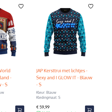
World
JAP Kersttrui met lichtjes -
land -
Sexy and I GLOW IT - Blauw
 - S
- S
auw
Kleur: Blauw
Kledingmaat: S
€ 59,99