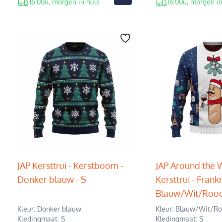
16.00u, morgen in huis
16.00u, morgen in
JAP Kersttrui - Kerstboom -
JAP Around the 
Donker blauw - S
Kersttrui - Frankri
Blauw/Wit/Rood
Kleur: Donker blauw
Kleur: Blauw/Wit/R
Kledingmaat: S
Kledingmaat: S