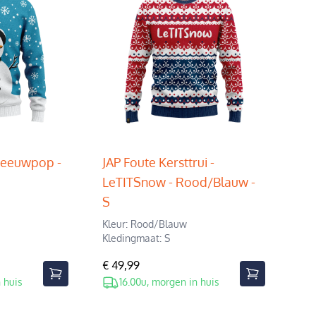
Sneeuwpop -
JAP Foute Kersttrui -
LeTITSnow - Rood/Blauw -
S
Kleur: Rood/Blauw
Kledingmaat: S
€ 49,99
 huis
16.00u, morgen in huis