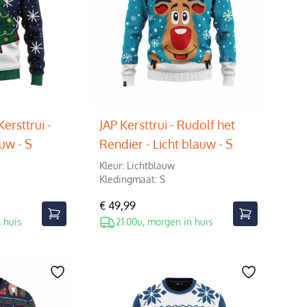
Kersttrui -
JAP Kersttrui - Rudolf het
uw - S
Rendier - Licht blauw - S
Kleur: Lichtblauw
Kledingmaat: S
€ 49,99
 huis
21.00u, morgen in huis