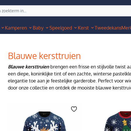
Kamperen
Baby
Speelgoed
Kerst
Tweedekans
Mer
Blauwe kersttruien
Blauwe kersttruien
brengen een frisse en stijlvolle twist a
een diepe, koninklijke tint of een zachte, winterse pastelk
elegantie toe aan je feestelijke garderobe. Perfect voor wi
door onze collectie en ontdek de mooiste blauwe kersttruie