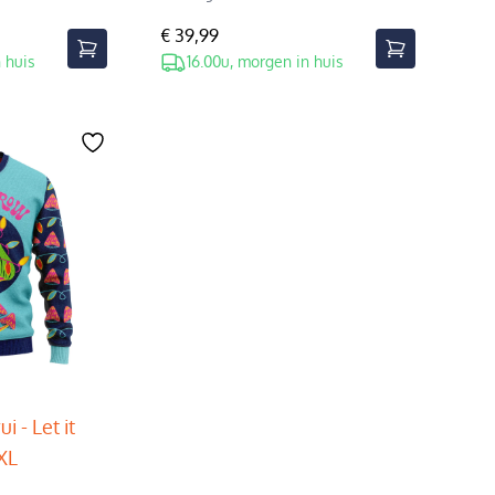
€ 39,99
 huis
16.00u, morgen in huis
i - Let it
XL