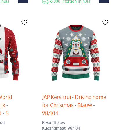
 huis
16.00u, morgen in huis
World
JAP Kersttrui - Driving home
jk -
for Christmas - Blauw -
 - S
98/104
ood
Kleur: Blauw
Kledingmaat: 98/104