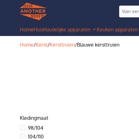
Home
Huishoudelijke apparaten
Keuken apparaten
Home
/
Kerst
/
Kersttruien
/
Blauwe kersttruien
Kledingmaat
98/104
104/110