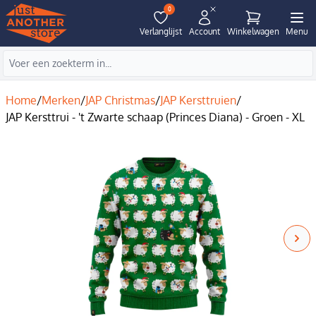
0
Verlanglijst
Account
Winkelwagen
Menu
Home
/
Merken
/
JAP Christmas
/
JAP Kersttruien
/
JAP Kersttrui - 't Zwarte schaap (Princes Diana) - Groen - XL