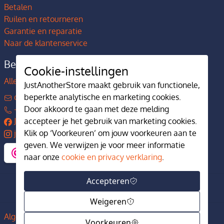
Betalen
Ruilen en retourneren
Garantie en reparatie
Naar de klantenservice
Bedrijfsgegevens
Cookie-instellingen
Alles over JustAnotherStore
JustAnotherStore maakt gebruik van functionele,
contact@justanotherstore.nl
beperkte analytische en marketing cookies.
+31 73 644 7405
Door akkoord te gaan met deze melding
JustAnotherStore
accepteer je het gebruik van marketing cookies.
justanotherstore.nl
Klik op ‘Voorkeuren’ om jouw voorkeuren aan te
geven. We verwijzen je voor meer informatie
naar onze
cookie en privacy verklaring
.
Accepteren
Weigeren
Algemene voorwaarden
Privacy en cookiebeleid
Voorkeuren