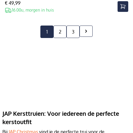
€ 49,99
16.00u, morgen in huis
1
2
3
JAP Kersttruien: Voor iedereen de perfecte
kerstoutfit
Bij
JAP Christmas
vind je de perfecte trui voor de