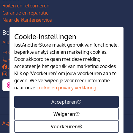
Ruilen en retourneren
Garantie en reparatie
Naar de klantenservice
Bedrijfsgegevens
Cookie-instellingen
Alles over JustAnotherStore
JustAnotherStore maakt gebruik van functionele,
contact@justanotherstore.nl
beperkte analytische en marketing cookies.
+31 73 644 7405
Door akkoord te gaan met deze melding
JustAnotherStore
accepteer je het gebruik van marketing cookies.
justanotherstore.nl
Klik op ‘Voorkeuren’ om jouw voorkeuren aan te
geven. We verwijzen je voor meer informatie
naar onze
cookie en privacy verklaring
.
Accepteren
Weigeren
Algemene voorwaarden
Privacy en cookiebeleid
Voorkeuren