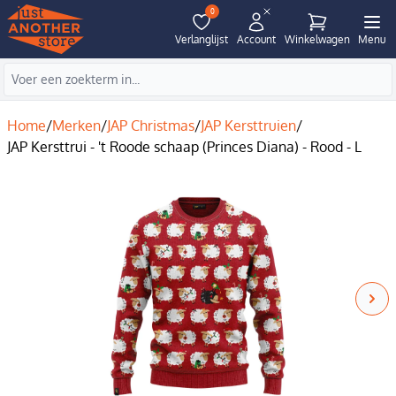
0
Verlanglijst
Account
Winkelwagen
Menu
Home
/
Merken
/
JAP Christmas
/
JAP Kersttruien
/
JAP Kersttrui - 't Roode schaap (Princes Diana) - Rood - L