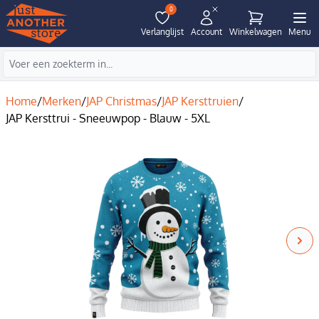
0
Verlanglijst
Account
Winkelwagen
Menu
Home
/
Merken
/
JAP Christmas
/
JAP Kersttruien
/
JAP Kersttrui - Sneeuwpop - Blauw - 5XL