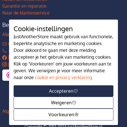
Garantie en reparatie
Naar de klantenservice
Bedrijfsgegevens
Cookie-instellingen
Alles over JustAnotherStore
JustAnotherStore maakt gebruik van functionele,
beperkte analytische en marketing cookies.
contact@justanotherstore.nl
Door akkoord te gaan met deze melding
+31 73 644 7405
accepteer je het gebruik van marketing cookies.
JustAnotherStore
Klik op ‘Voorkeuren’ om jouw voorkeuren aan te
justanotherstore.nl
geven. We verwijzen je voor meer informatie
naar onze
cookie en privacy verklaring
.
Accepteren
Weigeren
Algemene voorwaarden
Privacy en cookiebeleid
Voorkeuren
Copyright © 2017-2024 JustAnotherStore.nl