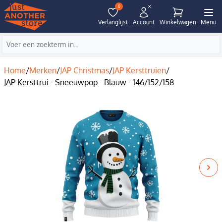
0
Verlanglijst
Account
Winkelwagen
Menu
Home
/
Merken
/
JAP Christmas
/
JAP Kersttruien
/
JAP Kersttrui - Sneeuwpop - Blauw - 146/152/158