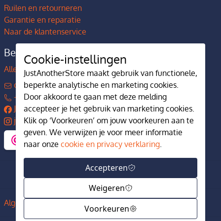
Ruilen en retourneren
Garantie en reparatie
Naar de klantenservice
Bedrijfsgegevens
Cookie-instellingen
Alles over JustAnotherStore
JustAnotherStore maakt gebruik van functionele,
beperkte analytische en marketing cookies.
contact@justanotherstore.nl
Door akkoord te gaan met deze melding
+31 73 644 7405
accepteer je het gebruik van marketing cookies.
JustAnotherStore
Klik op ‘Voorkeuren’ om jouw voorkeuren aan te
justanotherstore.nl
geven. We verwijzen je voor meer informatie
naar onze
cookie en privacy verklaring
.
Accepteren
Weigeren
Algemene voorwaarden
Privacy en cookiebeleid
Voorkeuren