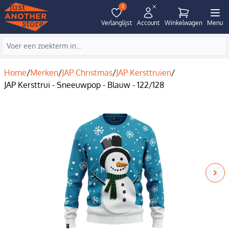
0
Verlanglijst
Account
Winkelwagen
Menu
Home
/
Merken
/
JAP Christmas
/
JAP Kersttruien
/
JAP Kersttrui - Sneeuwpop - Blauw - 122/128