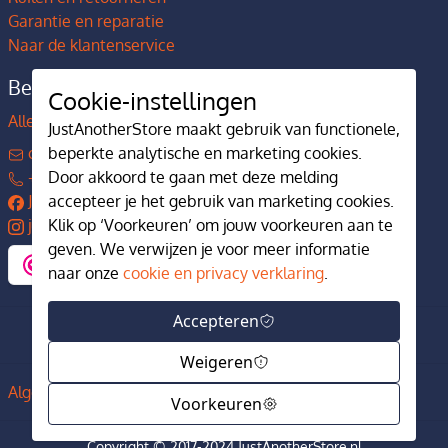
Garantie en reparatie
Naar de klantenservice
Bedrijfsgegevens
Cookie-instellingen
Alles over JustAnotherStore
JustAnotherStore maakt gebruik van functionele,
beperkte analytische en marketing cookies.
contact@justanotherstore.nl
Door akkoord te gaan met deze melding
+31 73 644 7405
accepteer je het gebruik van marketing cookies.
JustAnotherStore
Klik op ‘Voorkeuren’ om jouw voorkeuren aan te
justanotherstore.nl
geven. We verwijzen je voor meer informatie
naar onze
cookie en privacy verklaring
.
Accepteren
Weigeren
Algemene voorwaarden
Privacy en cookiebeleid
Voorkeuren
Copyright © 2017-2024 JustAnotherStore.nl