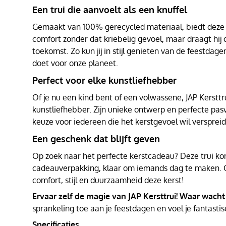
Een trui die aanvoelt als een knuffel
Gemaakt van 100% gerecycled materiaal, biedt deze t
comfort zonder dat kriebelig gevoel, maar draagt hij
toekomst. Zo kun jij in stijl genieten van de feestdagen
doet voor onze planeet.
Perfect voor elke kunstliefhebber
Of je nu een kind bent of een volwassene, JAP Kersttru
kunstliefhebber. Zijn unieke ontwerp en perfecte pa
keuze voor iedereen die het kerstgevoel wil versprei
Een geschenk dat blijft geven
Op zoek naar het perfecte kerstcadeau? Deze trui kom
cadeauverpakking, klaar om iemands dag te maken. 
comfort, stijl en duurzaamheid deze kerst!
Ervaar zelf de magie van JAP Kersttrui! Waar wacht
sprankeling toe aan je feestdagen en voel je fantastis
Specificaties