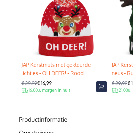
JAP Kerstmuts met gekleurde
JAP Kers
lichtjes - OH DEER! - Rood
neus - R
€ 29,99
€ 16,99
€ 29,99
€ 
16.00u, morgen in huis
21.00u,
Productinformatie
Omschrijving