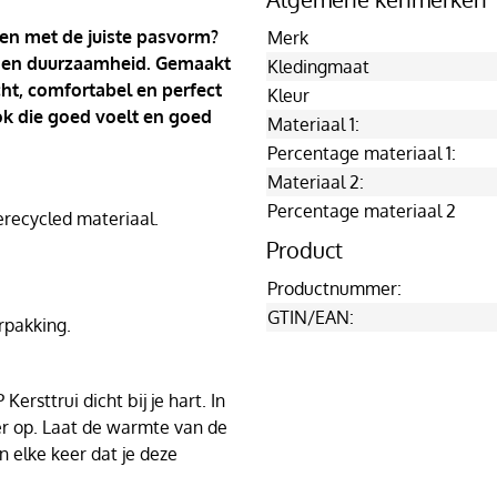
 en met de juiste pasvorm?
Merk
ort en duurzaamheid. Gemaakt
Kledingmaat
cht, comfortabel en perfect
Kleur
ook die goed voelt en goed
Materiaal 1:
Percentage materiaal 1:
Materiaal 2:
Percentage materiaal 2
ecycled materiaal.
Product
Productnummer:
GTIN/EAN:
rpakking.
ersttrui dicht bij je hart. In
ker op. Laat de warmte van de
elke keer dat je deze