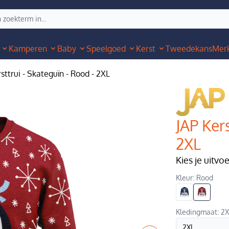
Kamperen
Baby
Speelgoed
Kerst
Tweedekans
Mer
sttrui - Skateguïn - Rood - 2XL
JAP Kers
2XL
Kies je uitvo
Kleur: Rood
Kledingmaat: 2