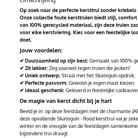
Op zoek naar de perfecte kersttrui zonder kriebels
Onze collectie foute kersttruien biedt stijl, comf
van 100% gerecycled materiaal, zijn deze truien za
voor elke kerstviering. Kies voor een feestelijke l
doet.
Jouw voordelen:
✔ Duurzaamheid op zijn best:
Gemaakt van 100% ger
✔ Zit lekker:
Zeg vaarwel tegen truien die jeuken!
✔ Uniek ontwerp:
Straal met het Skateguïn opdruk.
✔ Perfecte pasvorm:
Gewoon je eigen maat kiezen.
✔ Ideaal geschenk:
Geleverd in feestelijke cadeauve
De magie van kerst dicht bij je hart
Beeld je in: op deze feestdagen met de charmante JAP K
deze opvallende Skateguïn - Rood kersttrui val je ze
winter en de vreugde van de feestdagen samenkomen 
bijzondere trui draagt.