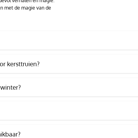
devol verhalen en magie.
t en met de magie van de
r kersttruien?
 winter?
hikbaar?