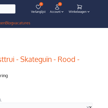
0
Verlanglijst
Account
Winkelwagen
ken
Blog
vacatures
ttrui - Skateguïn - Rood -
ering
XL