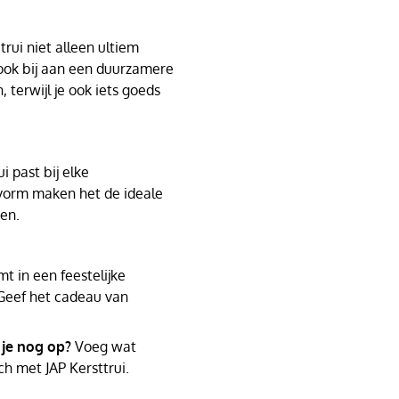
rui niet alleen ultiem
 ook bij aan een duurzamere
, terwijl je ook iets goeds
i past bij elke
svorm maken het de ideale
den.
t in een feestelijke
Geef het cadeau van
 je nog op?
Voeg wat
ch met JAP Kersttrui.