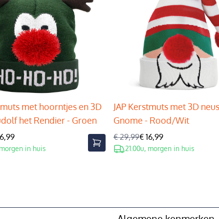
tmuts met hoorntjes en 3D
JAP Kerstmuts met 3D neus
udolf het Rendier - Groen
Gnome - Rood/Wit
16,99
€ 29,99
€ 16,99
 morgen in huis
21.00u, morgen in huis
Algemene kenmerken