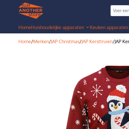
Home
Huishoudelijke apparaten
Keuken apparaten
Home
/
Merken
/
JAP Christmas
/
JAP Kersttruien
/
JAP Ker