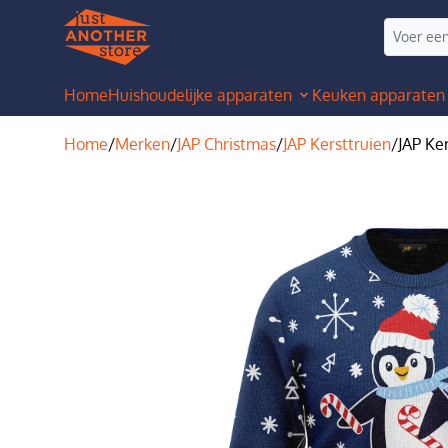
Home
Huishoudelijke apparaten
Keuken apparaten
Home
/
Merken
/
JAP Christmas
/
JAP Kersttruien
/
JAP Ker