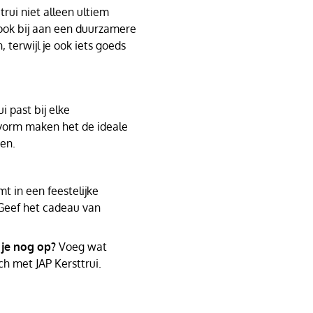
rui niet alleen ultiem
 ook bij aan een duurzamere
, terwijl je ook iets goeds
i past bij elke
svorm maken het de ideale
den.
t in een feestelijke
Geef het cadeau van
 je nog op?
Voeg wat
ch met JAP Kersttrui.