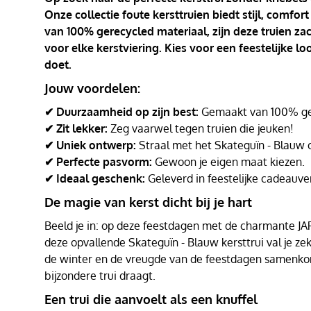
Onze collectie foute kersttruien biedt stijl, comf
van 100% gerecycled materiaal, zijn deze truien za
voor elke kerstviering. Kies voor een feestelijke l
doet.
Jouw voordelen:
✔ Duurzaamheid op zijn best:
Gemaakt van 100% ger
✔ Zit lekker:
Zeg vaarwel tegen truien die jeuken!
✔ Uniek ontwerp:
Straal met het Skateguïn - Blauw 
✔ Perfecte pasvorm:
Gewoon je eigen maat kiezen.
✔ Ideaal geschenk:
Geleverd in feestelijke cadeauve
De magie van kerst dicht bij je hart
Beeld je in: op deze feestdagen met de charmante JAP K
deze opvallende Skateguïn - Blauw kersttrui val je z
de winter en de vreugde van de feestdagen samenkom
bijzondere trui draagt.
Een trui die aanvoelt als een knuffel