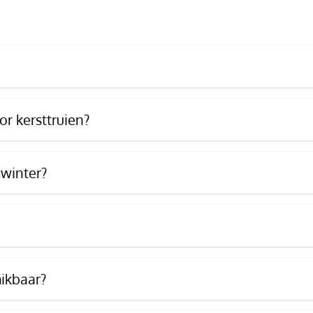
r kersttruien?
 winter?
hikbaar?