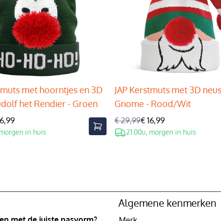
tmuts met hoorntjes en 3D
JAP Kerstmuts met 3D neus
udolf het Rendier - Groen
Gnome - Rood/Wit
16,99
€ 29,99
€ 16,99
 morgen in huis
21.00u, morgen in huis
Algemene kenmerken
 en met de juiste pasvorm?
Merk