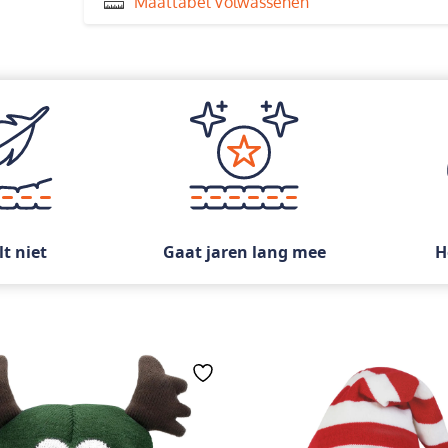
Maattabel Volwassenen
lt niet
Gaat jaren lang mee
H