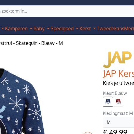
Kamperen
Baby
Speelgoed
Kerst
Tweedekans
Mer
sttrui - Skateguïn - Blauw - M
JAP Kers
Kies je uitvo
Kleur: Blauw
Kledingmaat: M
€ 49,99