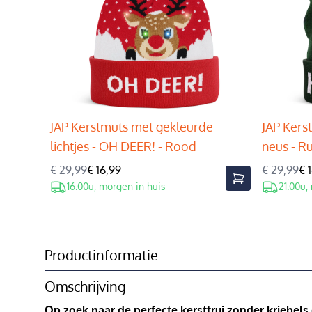
JAP Kerstmuts met gekleurde
JAP Kers
lichtjes - OH DEER! - Rood
neus - R
€ 29,99
€ 16,99
€ 29,99
€ 
16.00u, morgen in huis
21.00u,
Productinformatie
Omschrijving
Op zoek naar de perfecte kersttrui zonder kriebels