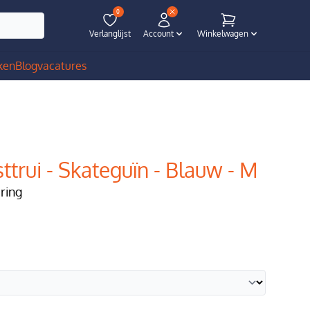
0
Verlanglijst
Account
Winkelwagen
ken
Blog
vacatures
ttrui - Skateguïn - Blauw - M
ering