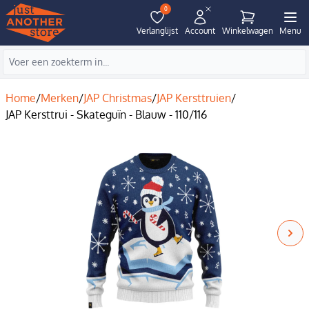
0
Verlanglijst
Account
Winkelwagen
Menu
Home
/
Merken
/
JAP Christmas
/
JAP Kersttruien
/
JAP Kersttrui - Skateguïn - Blauw - 110/116