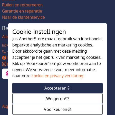
Ruilen en retourneren
Garantie en reparatie
Naar de klantenservice
Bedrijfsgegevens
Cookie-instellingen
Alles over JustAnotherStore
JustAnotherStore maakt gebruik van functionele,
contact@justanotherstore.nl
beperkte analytische en marketing cookies.
+31 73 644 7405
Door akkoord te gaan met deze melding
JustAnotherStore
accepteer je het gebruik van marketing cookies.
justanotherstore.nl
Klik op ‘Voorkeuren’ om jouw voorkeuren aan te
geven. We verwijzen je voor meer informatie
naar onze
cookie en privacy verklaring
.
Accepteren
Weigeren
Algemene voorwaarden
Privacy en cookiebeleid
Voorkeuren