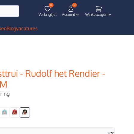
0
Verlanglijst
Account
Winkelwagen
ken
Blog
vacatures
ttrui - Rudolf het Rendier -
 M
ering