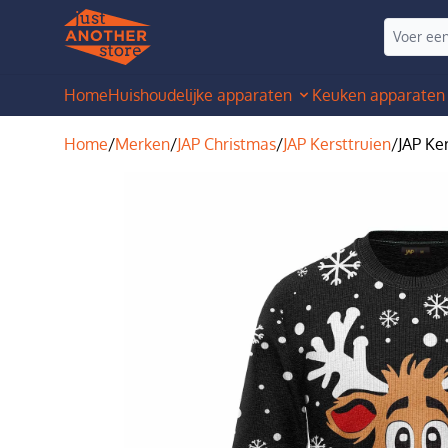
Home
Huishoudelijke apparaten
Keuken apparaten
Home
/
Merken
/
JAP Christmas
/
JAP Kersttruien
/
JAP Ker