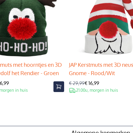
tmuts met hoorntjes en 3D
JAP Kerstmuts met 3D neus
udolf het Rendier - Groen
Gnome - Rood/Wit
16,99
€ 29,99
€ 16,99
 morgen in huis
21.00u, morgen in huis
Algemene kenmerken