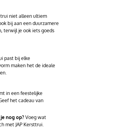
rui niet alleen ultiem
 ook bij aan een duurzamere
, terwijl je ook iets goeds
i past bij elke
svorm maken het de ideale
den.
t in een feestelijke
Geef het cadeau van
 je nog op?
Voeg wat
ch met JAP Kersttrui.