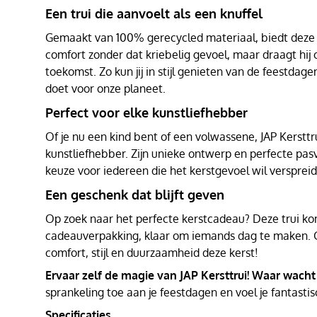
Een trui die aanvoelt als een knuffel
Gemaakt van 100% gerecycled materiaal, biedt deze t
comfort zonder dat kriebelig gevoel, maar draagt hij
toekomst. Zo kun jij in stijl genieten van de feestdagen
doet voor onze planeet.
Perfect voor elke kunstliefhebber
Of je nu een kind bent of een volwassene, JAP Kersttru
kunstliefhebber. Zijn unieke ontwerp en perfecte pa
keuze voor iedereen die het kerstgevoel wil versprei
Een geschenk dat blijft geven
Op zoek naar het perfecte kerstcadeau? Deze trui kom
cadeauverpakking, klaar om iemands dag te maken. 
comfort, stijl en duurzaamheid deze kerst!
Ervaar zelf de magie van JAP Kersttrui! Waar wacht
sprankeling toe aan je feestdagen en voel je fantastis
Specificaties