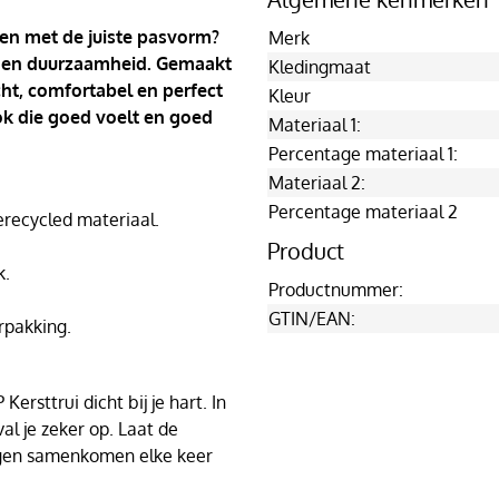
 en met de juiste pasvorm?
Merk
ort en duurzaamheid. Gemaakt
Kledingmaat
cht, comfortabel en perfect
Kleur
ook die goed voelt en goed
Materiaal 1:
Percentage materiaal 1:
Materiaal 2:
Percentage materiaal 2
ecycled materiaal.
Product
k.
Productnummer:
GTIN/EAN:
rpakking.
ersttrui dicht bij je hart. In
al je zeker op. Laat de
agen samenkomen elke keer