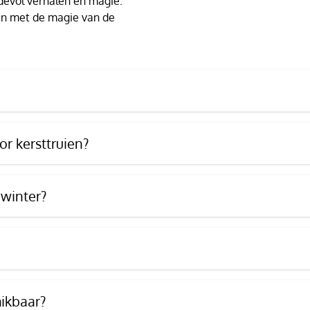
devol verhalen en magie.
t en met de magie van de
r kersttruien?
 winter?
hikbaar?