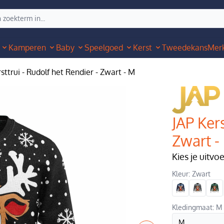
Kamperen
Baby
Speelgoed
Kerst
Tweedekans
Mer
sttrui - Rudolf het Rendier - Zwart - M
JAP Kers
Zwart -
Kies je uitvo
Kleur: Zwart
Kledingmaat: M