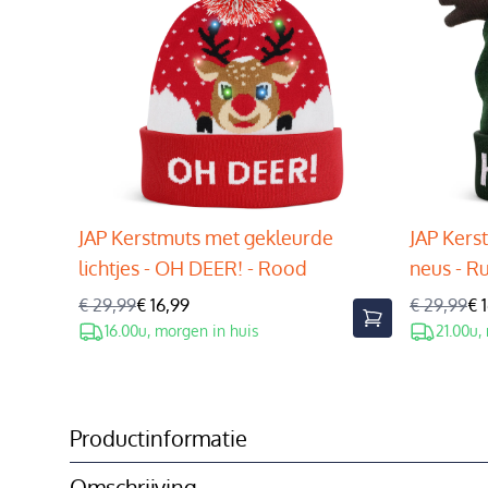
JAP Kerstmuts met gekleurde
JAP Kers
lichtjes - OH DEER! - Rood
neus - R
€ 29,99
€ 16,99
€ 29,99
€ 
16.00u, morgen in huis
21.00u,
Productinformatie
Omschrijving