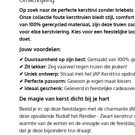
Op zoek naar de perfecte kersttrui zonder kriebels
Onze collectie foute kersttruien biedt stijl, comf
van 100% gerecycled materiaal, zijn deze truien za
voor elke kerstviering. Kies voor een feestelijke l
doet.
Jouw voordelen:
✔ Duurzaamheid op zijn best:
Gemaakt van 100% ger
✔ Zit lekker:
Zeg vaarwel tegen truien die jeuken!
✔ Uniek ontwerp:
Straal met het JAP Kersttrui opdru
✔ Perfecte pasvorm:
Gewoon je eigen maat kiezen.
✔ Ideaal geschenk:
Geleverd in feestelijke cadeauve
De magie van kerst dicht bij je hart
Beeld je in: op deze feestdagen met de charmante JAP K
deze opvallende Rudolf het Rendier - Zwart kersttrui v
warmte van de winter en de vreugde van de feestd
dat je deze bijzondere trui draagt.