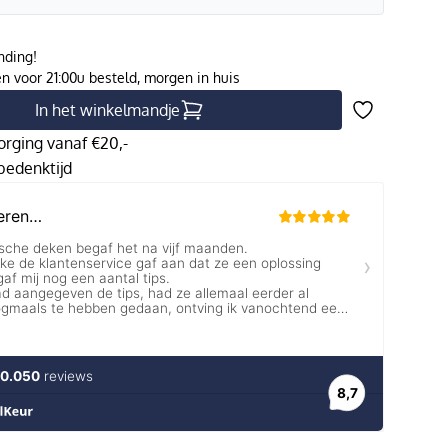
nding!
 voor 21:00u besteld, morgen in huis
In het winkelmandje
orging vanaf €20,-
edenktijd