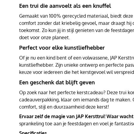
Een trui die aanvoelt als een knuffel
Gemaakt van 100% gerecycled materiaal, biedt deze t
comfort zonder dat kriebelig gevoel, maar draagt hij
toekomst. Zo kun jij in stijl genieten van de feestdagen
doet voor onze planeet.
Perfect voor elke kunstliefhebber
Of je nu een kind bent of een volwassene, JAP Kersttru
kunstliefhebber. Zijn unieke ontwerp en perfecte pa
keuze voor iedereen die het kerstgevoel wil versprei
Een geschenk dat blijft geven
Op zoek naar het perfecte kerstcadeau? Deze trui kom
cadeauverpakking, klaar om iemands dag te maken. 
comfort, stijl en duurzaamheid deze kerst!
Ervaar zelf de magie van JAP Kersttrui! Waar wacht
sprankeling toe aan je feestdagen en voel je fantastis
Specificaties