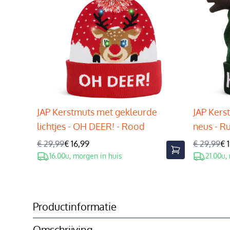
JAP Kerstmuts met gekleurde
JAP Kers
lichtjes - OH DEER! - Rood
neus - R
€ 29,99
€ 16,99
€ 29,99
€ 
16.00u, morgen in huis
21.00u,
Productinformatie
Omschrijving