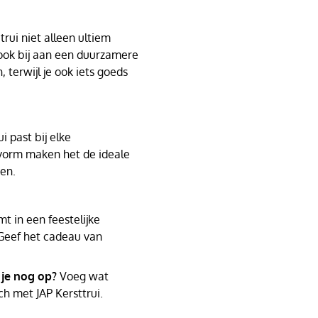
rui niet alleen ultiem
 ook bij aan een duurzamere
, terwijl je ook iets goeds
i past bij elke
svorm maken het de ideale
den.
t in een feestelijke
Geef het cadeau van
 je nog op?
Voeg wat
ch met JAP Kersttrui.