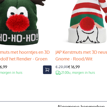
tmuts met hoorntjes en 3D
JAP Kerstmuts met 3D neus
udolf het Rendier - Groen
Gnome - Rood/Wit
16,99
€ 29,99
€ 16,99
 morgen in huis
21.00u, morgen in huis
Algemene kenmerken