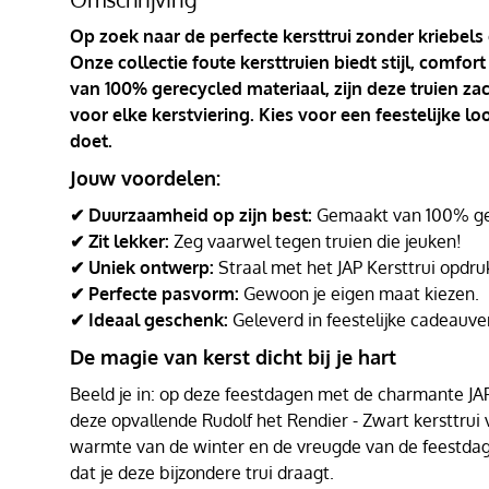
Op zoek naar de perfecte kersttrui zonder kriebels
Onze collectie foute kersttruien biedt stijl, comf
van 100% gerecycled materiaal, zijn deze truien za
voor elke kerstviering. Kies voor een feestelijke l
doet.
Jouw voordelen:
✔ Duurzaamheid op zijn best:
Gemaakt van 100% ger
✔ Zit lekker:
Zeg vaarwel tegen truien die jeuken!
✔ Uniek ontwerp:
Straal met het JAP Kersttrui opdru
✔ Perfecte pasvorm:
Gewoon je eigen maat kiezen.
✔ Ideaal geschenk:
Geleverd in feestelijke cadeauve
De magie van kerst dicht bij je hart
Beeld je in: op deze feestdagen met de charmante JAP K
deze opvallende Rudolf het Rendier - Zwart kersttrui v
warmte van de winter en de vreugde van de feestd
dat je deze bijzondere trui draagt.