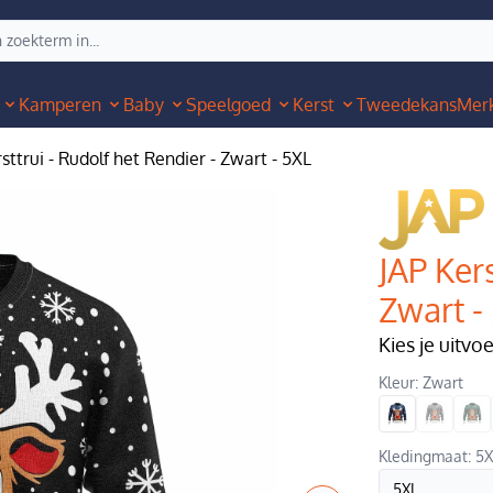
Kamperen
Baby
Speelgoed
Kerst
Tweedekans
Mer
sttrui - Rudolf het Rendier - Zwart - 5XL
JAP Kers
Zwart -
Kies je uitvo
Kleur: Zwart
Kledingmaat: 5