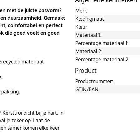
 en met de juiste pasvorm?
Merk
ort en duurzaamheid. Gemaakt
Kledingmaat
cht, comfortabel en perfect
Kleur
ook die goed voelt en goed
Materiaal 1:
Percentage materiaal 1:
Materiaal 2:
Percentage materiaal 2
ecycled materiaal.
Product
k.
Productnummer:
GTIN/EAN:
rpakking.
ersttrui dicht bij je hart. In
al je zeker op. Laat de
agen samenkomen elke keer