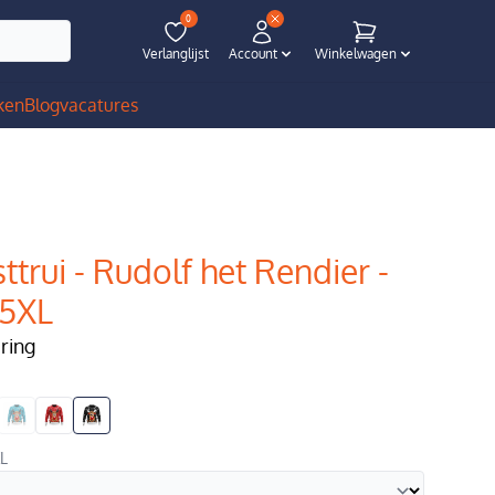
0
Verlanglijst
Account
Winkelwagen
ken
Blog
vacatures
ttrui - Rudolf het Rendier -
 5XL
ering
XL