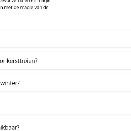
devol verhalen en magie.
t en met de magie van de
r kersttruien?
 winter?
hikbaar?