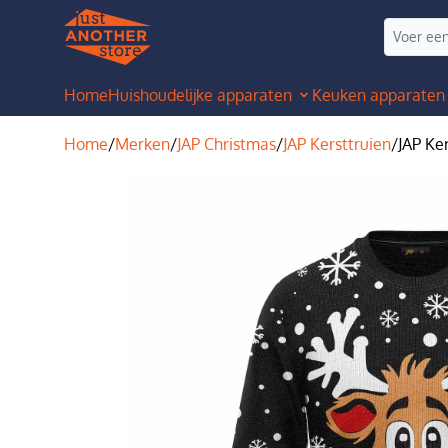
Home
Huishoudelijke apparaten
Keuken apparaten
Home
/
Merken
/
JAP Christmas
/
JAP Kersttruien
/
JAP Ker