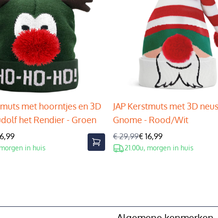
tmuts met hoorntjes en 3D
JAP Kerstmuts met 3D neus
udolf het Rendier - Groen
Gnome - Rood/Wit
16,99
€ 29,99
€ 16,99
 morgen in huis
21.00u, morgen in huis
Algemene kenmerken