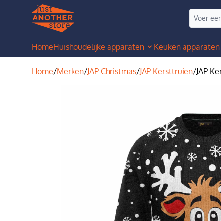
Home
Huishoudelijke apparaten
Keuken apparaten
Home
/
Merken
/
JAP Christmas
/
JAP Kersttruien
/
JAP Ker