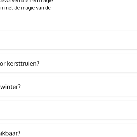
devol verhalen en magie.
t en met de magie van de
r kersttruien?
 winter?
hikbaar?