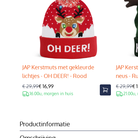
JAP Kerstmuts met gekleurde
JAP Kers
lichtjes - OH DEER! - Rood
neus - R
€ 29,99
€ 16,99
€ 29,99
€ 
16.00u, morgen in huis
21.00u,
Productinformatie
Omschrijving