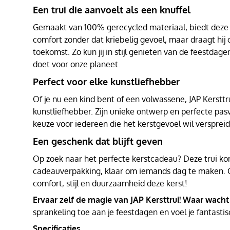
Een trui die aanvoelt als een knuffel
Gemaakt van 100% gerecycled materiaal, biedt deze t
comfort zonder dat kriebelig gevoel, maar draagt hij
toekomst. Zo kun jij in stijl genieten van de feestdagen
doet voor onze planeet.
Perfect voor elke kunstliefhebber
Of je nu een kind bent of een volwassene, JAP Kersttru
kunstliefhebber. Zijn unieke ontwerp en perfecte pa
keuze voor iedereen die het kerstgevoel wil versprei
Een geschenk dat blijft geven
Op zoek naar het perfecte kerstcadeau? Deze trui kom
cadeauverpakking, klaar om iemands dag te maken. 
comfort, stijl en duurzaamheid deze kerst!
Ervaar zelf de magie van JAP Kersttrui! Waar wacht
sprankeling toe aan je feestdagen en voel je fantastis
Specificaties