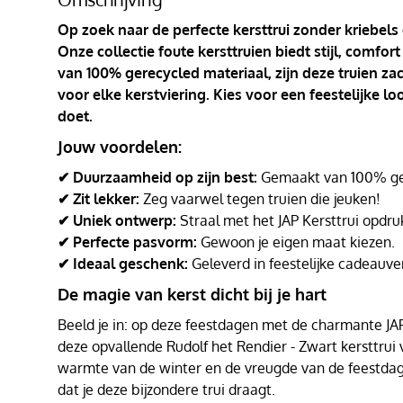
Op zoek naar de perfecte kersttrui zonder kriebels
Onze collectie foute kersttruien biedt stijl, comf
van 100% gerecycled materiaal, zijn deze truien za
voor elke kerstviering. Kies voor een feestelijke l
doet.
Jouw voordelen:
✔ Duurzaamheid op zijn best:
Gemaakt van 100% ger
✔ Zit lekker:
Zeg vaarwel tegen truien die jeuken!
✔ Uniek ontwerp:
Straal met het JAP Kersttrui opdru
✔ Perfecte pasvorm:
Gewoon je eigen maat kiezen.
✔ Ideaal geschenk:
Geleverd in feestelijke cadeauve
De magie van kerst dicht bij je hart
Beeld je in: op deze feestdagen met de charmante JAP K
deze opvallende Rudolf het Rendier - Zwart kersttrui v
warmte van de winter en de vreugde van de feestd
dat je deze bijzondere trui draagt.