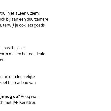
rui niet alleen ultiem
 ook bij aan een duurzamere
, terwijl je ook iets goeds
i past bij elke
svorm maken het de ideale
den.
t in een feestelijke
Geef het cadeau van
 je nog op?
Voeg wat
ch met JAP Kersttrui.