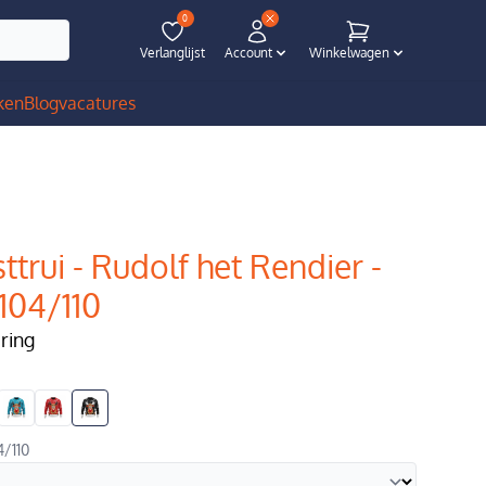
0
Verlanglijst
Account
Winkelwagen
ken
Blog
vacatures
ttrui - Rudolf het Rendier -
 104/110
ering
4/110