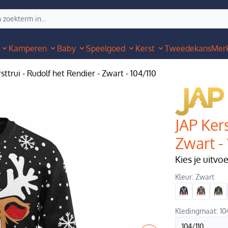
Kamperen
Baby
Speelgoed
Kerst
Tweedekans
Mer
sttrui - Rudolf het Rendier - Zwart - 104/110
JAP Kers
Zwart -
Kies je uitvo
Kleur: Zwart
Kledingmaat: 10