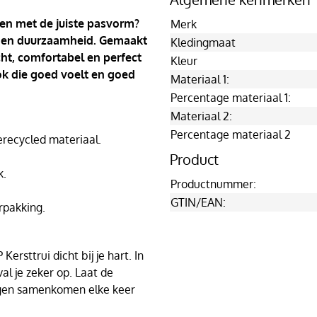
 en met de juiste pasvorm?
Merk
ort en duurzaamheid. Gemaakt
Kledingmaat
cht, comfortabel en perfect
Kleur
ook die goed voelt en goed
Materiaal 1:
Percentage materiaal 1:
Materiaal 2:
Percentage materiaal 2
ecycled materiaal.
Product
k.
Productnummer:
GTIN/EAN:
rpakking.
ersttrui dicht bij je hart. In
al je zeker op. Laat de
agen samenkomen elke keer