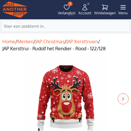
0
Verlanglijst
Account
Winkelwagen
Menu
Home
/
Merken
/
JAP Christmas
/
JAP Kersttruien
/
JAP Kersttrui - Rudolf het Rendier - Rood - 122/128