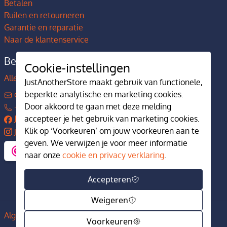
Betalen
Ruilen en retourneren
Garantie en reparatie
Naar de klantenservice
Bedrijfsgegevens
Cookie-instellingen
Alles over JustAnotherStore
JustAnotherStore maakt gebruik van functionele,
contact@justanotherstore.nl
beperkte analytische en marketing cookies.
+31 73 644 7405
Door akkoord te gaan met deze melding
JustAnotherStore
accepteer je het gebruik van marketing cookies.
justanotherstore.nl
Klik op ‘Voorkeuren’ om jouw voorkeuren aan te
geven. We verwijzen je voor meer informatie
naar onze
cookie en privacy verklaring
.
Accepteren
Weigeren
Algemene voorwaarden
Privacy en cookiebeleid
Voorkeuren