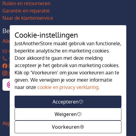
Ruilen en retourneren
Garantie en reparatie
Naar de klantenservice
Bedrijfsgegevens
Cookie-instellingen
Alles over JustAnotherStore
JustAnotherStore maakt gebruik van functionele,
contact@justanotherstore.nl
beperkte analytische en marketing cookies.
+31 73 644 7405
Door akkoord te gaan met deze melding
JustAnotherStore
accepteer je het gebruik van marketing cookies.
justanotherstore.nl
Klik op ‘Voorkeuren’ om jouw voorkeuren aan te
geven. We verwijzen je voor meer informatie
naar onze
cookie en privacy verklaring
.
Accepteren
Weigeren
Algemene voorwaarden
Privacy en cookiebeleid
Voorkeuren