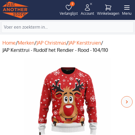
0
Verlanglijst
Account
Winkelwagen
Menu
Home
/
Merken
/
JAP Christmas
/
JAP Kersttruien
/
JAP Kersttrui - Rudolf het Rendier - Rood - 104/110