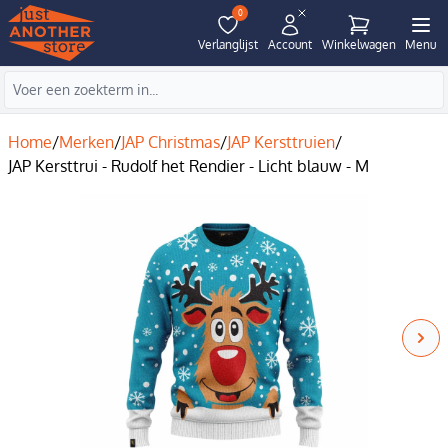
0
Verlanglijst
Account
Winkelwagen
Menu
Home
/
Merken
/
JAP Christmas
/
JAP Kersttruien
/
JAP Kersttrui - Rudolf het Rendier - Licht blauw - M