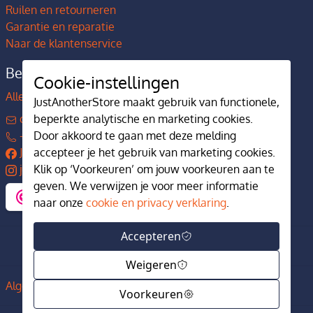
Ruilen en retourneren
Garantie en reparatie
Naar de klantenservice
Bedrijfsgegevens
Cookie-instellingen
Alles over JustAnotherStore
JustAnotherStore maakt gebruik van functionele,
contact@justanotherstore.nl
beperkte analytische en marketing cookies.
+31 73 644 7405
Door akkoord te gaan met deze melding
JustAnotherStore
accepteer je het gebruik van marketing cookies.
justanotherstore.nl
Klik op ‘Voorkeuren’ om jouw voorkeuren aan te
geven. We verwijzen je voor meer informatie
naar onze
cookie en privacy verklaring
.
Accepteren
Weigeren
Algemene voorwaarden
Privacy en cookiebeleid
Voorkeuren