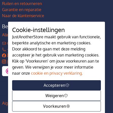
Ruilen en retourneren
Garantie en reparatie
Naar de klantenservice
Bedrijfsgegevens
Cookie-instellingen
Alles over JustAnotherStore
JustAnotherStore maakt gebruik van functionele,
contact@justanotherstore.nl
beperkte analytische en marketing cookies.
+31 73 644 7405
Door akkoord te gaan met deze melding
JustAnotherStore
accepteer je het gebruik van marketing cookies.
justanotherstore.nl
Klik op ‘Voorkeuren’ om jouw voorkeuren aan te
geven. We verwijzen je voor meer informatie
naar onze
cookie en privacy verklaring
.
Accepteren
Weigeren
Algemene voorwaarden
Privacy en cookiebeleid
Voorkeuren