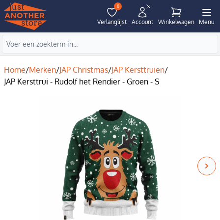
0
Verlanglijst
Account
Winkelwagen
Menu
Home
/
Merken
/
JAP Christmas
/
JAP Kersttruien
/
JAP Kersttrui - Rudolf het Rendier - Groen - S