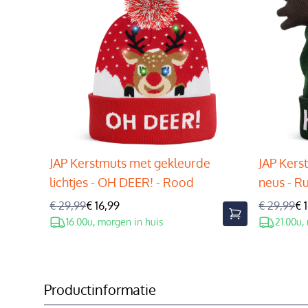
JAP Kerstmuts met gekleurde
JAP Kers
lichtjes - OH DEER! - Rood
neus - R
€ 29,99
€ 16,99
€ 29,99
€ 
16.00u, morgen in huis
21.00u,
Productinformatie