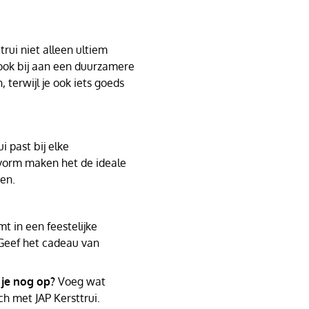
rui niet alleen ultiem
 ook bij aan een duurzamere
, terwijl je ook iets goeds
i past bij elke
svorm maken het de ideale
den.
t in een feestelijke
Geef het cadeau van
 je nog op?
Voeg wat
ch met JAP Kersttrui.