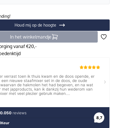
nding!
Houd mij op de hoogte
In het winkelmandje
orging vanaf €20,-
edenktijd