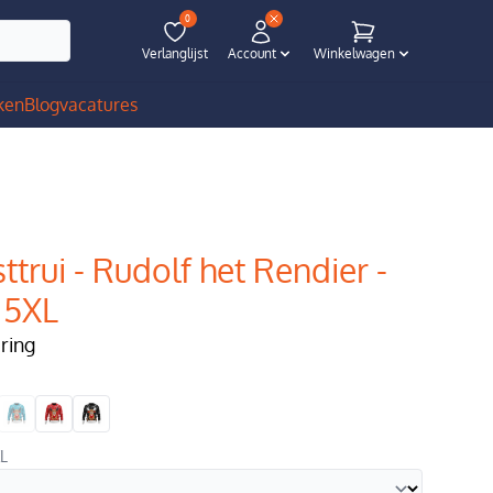
0
Verlanglijst
Account
Winkelwagen
ken
Blog
vacatures
ttrui - Rudolf het Rendier -
 5XL
ering
XL