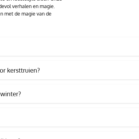
devol verhalen en magie.
t en met de magie van de
r kersttruien?
 winter?