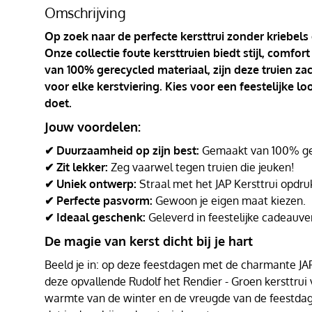
Omschrijving
Op zoek naar de perfecte kersttrui zonder kriebels
Onze collectie foute kersttruien biedt stijl, comf
van 100% gerecycled materiaal, zijn deze truien za
voor elke kerstviering. Kies voor een feestelijke l
doet.
Jouw voordelen:
✔ Duurzaamheid op zijn best:
Gemaakt van 100% ger
✔ Zit lekker:
Zeg vaarwel tegen truien die jeuken!
✔ Uniek ontwerp:
Straal met het JAP Kersttrui opdru
✔ Perfecte pasvorm:
Gewoon je eigen maat kiezen.
✔ Ideaal geschenk:
Geleverd in feestelijke cadeauve
De magie van kerst dicht bij je hart
Beeld je in: op deze feestdagen met de charmante JAP K
deze opvallende Rudolf het Rendier - Groen kersttrui v
warmte van de winter en de vreugde van de feestd