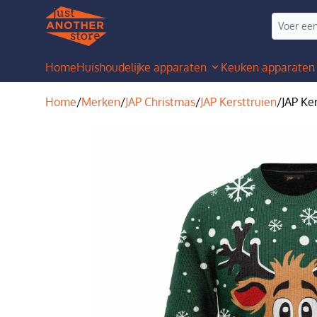
Home
Huishoudelijke apparaten
Keuken apparaten
Home
/
Merken
/
JAP Christmas
/
JAP Kersttruien
/
JAP Ker