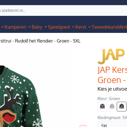
Kamperen
Baby
Speelgoed
Kerst
Tweedekans
Mer
sttrui - Rudolf het Rendier - Groen - 5XL
JAP Kers
Groen -
Kies je uitvo
Kleur: Groen
Kledingmaat: 5