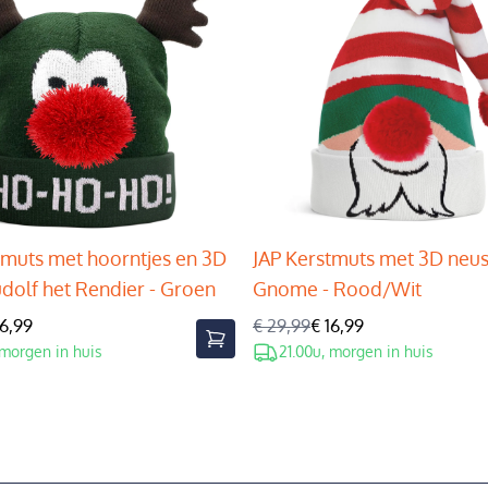
tmuts met hoorntjes en 3D
JAP Kerstmuts met 3D neus
udolf het Rendier - Groen
Gnome - Rood/Wit
16,99
€ 29,99
€ 16,99
 morgen in huis
21.00u, morgen in huis