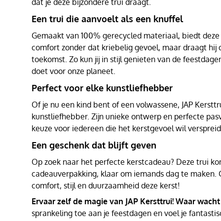
dat je deze bijzondere trui draagt.
Een trui die aanvoelt als een knuffel
Gemaakt van 100% gerecycled materiaal, biedt deze t
comfort zonder dat kriebelig gevoel, maar draagt hij
toekomst. Zo kun jij in stijl genieten van de feestdagen
doet voor onze planeet.
Perfect voor elke kunstliefhebber
Of je nu een kind bent of een volwassene, JAP Kersttru
kunstliefhebber. Zijn unieke ontwerp en perfecte pa
keuze voor iedereen die het kerstgevoel wil versprei
Een geschenk dat blijft geven
Op zoek naar het perfecte kerstcadeau? Deze trui kom
cadeauverpakking, klaar om iemands dag te maken. 
comfort, stijl en duurzaamheid deze kerst!
Ervaar zelf de magie van JAP Kersttrui! Waar wacht
sprankeling toe aan je feestdagen en voel je fantastis