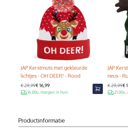
JAP Kerstmuts met gekleurde
JAP Kers
lichtjes - OH DEER! - Rood
neus - R
€ 29,99
€ 16,99
€ 29,99
€ 
16.00u, morgen in huis
21.00u,
Productinformatie