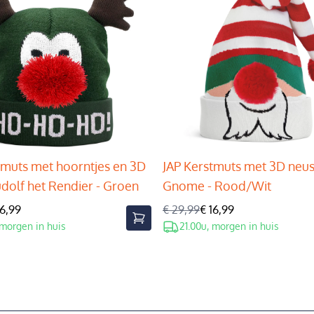
tmuts met hoorntjes en 3D
JAP Kerstmuts met 3D neus
udolf het Rendier - Groen
Gnome - Rood/Wit
16,99
€ 29,99
€ 16,99
 morgen in huis
21.00u, morgen in huis