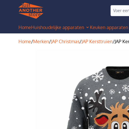
Home
Huishoudelijke apparaten
Keuken apparaten
Home
/
Merken
/
JAP Christmas
/
JAP Kersttruien
/
JAP Ker