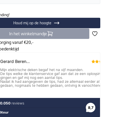
nding!
Houd mij op de hoogte
In het winkelmandje
orging vanaf €20,-
edenktijd