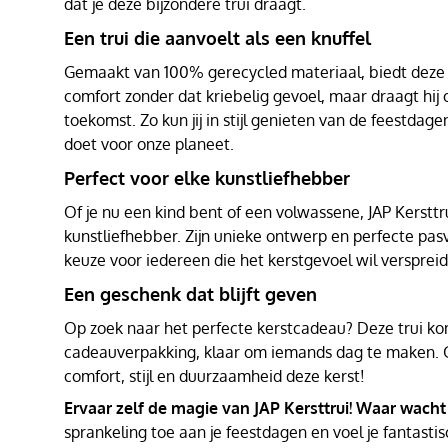
dat je deze bijzondere trui draagt.
Een trui die aanvoelt als een knuffel
Gemaakt van 100% gerecycled materiaal, biedt deze t
comfort zonder dat kriebelig gevoel, maar draagt hij
toekomst. Zo kun jij in stijl genieten van de feestdagen
doet voor onze planeet.
Perfect voor elke kunstliefhebber
Of je nu een kind bent of een volwassene, JAP Kersttru
kunstliefhebber. Zijn unieke ontwerp en perfecte pa
keuze voor iedereen die het kerstgevoel wil versprei
Een geschenk dat blijft geven
Op zoek naar het perfecte kerstcadeau? Deze trui kom
cadeauverpakking, klaar om iemands dag te maken. 
comfort, stijl en duurzaamheid deze kerst!
Ervaar zelf de magie van JAP Kersttrui! Waar wacht
sprankeling toe aan je feestdagen en voel je fantastis