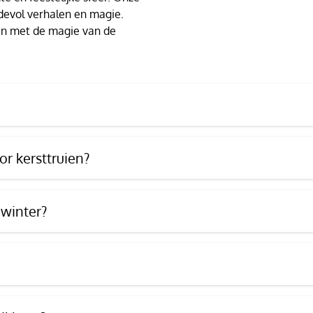
devol verhalen en magie.
t en met de magie van de
r kersttruien?
 winter?