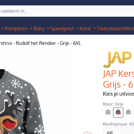
Kamperen
Baby
Speelgoed
Kerst
Tweedekans
Mer
sttrui - Rudolf het Rendier - Grijs - 6XL
JAP Kers
Grijs - 
Kies je uitvo
Kleur: Grijs
Kledingmaat: 6