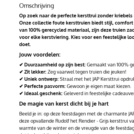
Omschrijving
Op zoek naar de perfecte kersttrui zonder kriebels
Onze collectie foute kersttruien biedt stijl, comf
van 100% gerecycled materiaal, zijn deze truien za
voor elke kerstviering. Kies voor een feestelijke l
doet.
Jouw voordelen:
✔ Duurzaamheid op zijn best:
Gemaakt van 100% ger
✔ Zit lekker:
Zeg vaarwel tegen truien die jeuken!
✔ Uniek ontwerp:
Straal met het JAP Kersttrui opdru
✔ Perfecte pasvorm:
Gewoon je eigen maat kiezen.
✔ Ideaal geschenk:
Geleverd in feestelijke cadeauve
De magie van kerst dicht bij je hart
Beeld je in: op deze feestdagen met de charmante JAP K
deze opvallende Rudolf het Rendier - Grijs kersttrui va
warmte van de winter en de vreugde van de feestd