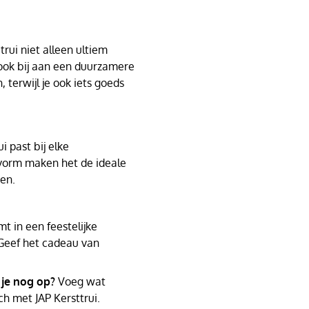
rui niet alleen ultiem
 ook bij aan een duurzamere
, terwijl je ook iets goeds
i past bij elke
svorm maken het de ideale
den.
t in een feestelijke
Geef het cadeau van
 je nog op?
Voeg wat
ch met JAP Kersttrui.