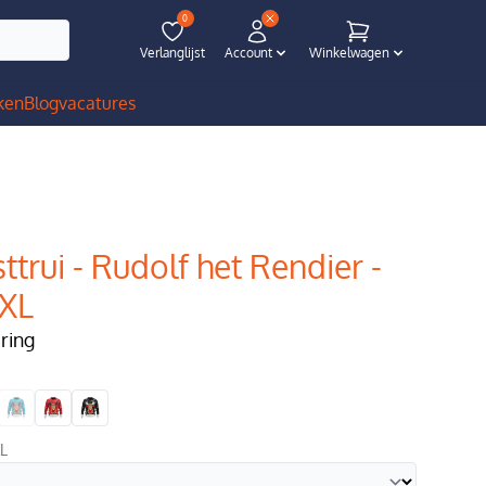
0
Verlanglijst
Account
Winkelwagen
ken
Blog
vacatures
ttrui - Rudolf het Rendier -
6XL
ering
XL