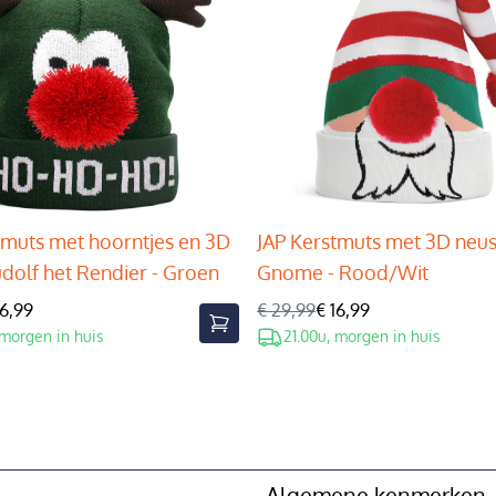
tmuts met hoorntjes en 3D
JAP Kerstmuts met 3D neus
udolf het Rendier - Groen
Gnome - Rood/Wit
16,99
€ 29,99
€ 16,99
 morgen in huis
21.00u, morgen in huis
Algemene kenmerken