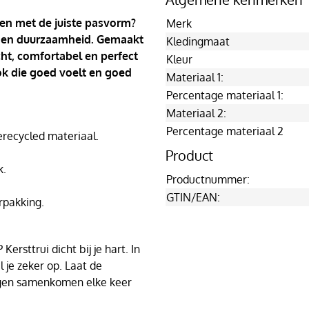
 en met de juiste pasvorm?
Merk
ort en duurzaamheid. Gemaakt
Kledingmaat
cht, comfortabel en perfect
Kleur
ook die goed voelt en goed
Materiaal 1:
Percentage materiaal 1:
Materiaal 2:
Percentage materiaal 2
ecycled materiaal.
Product
k.
Productnummer:
GTIN/EAN:
rpakking.
ersttrui dicht bij je hart. In
l je zeker op. Laat de
agen samenkomen elke keer