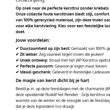
Op zoek naar de perfecte kersttrui zonder kriebels
Onze collectie foute kersttruien biedt stijl, comf
van 100% gerecycled materiaal, zijn deze truien za
voor elke kerstviering. Kies voor een feestelijke l
doet.
Jouw voordelen:
✔ Duurzaamheid op zijn best:
Gemaakt van 100% ger
✔ Zit lekker:
Zeg vaarwel tegen truien die jeuken!
✔ Uniek ontwerp:
Straal met het JAP Kersttrui opdru
✔ Perfecte pasvorm:
Gewoon je eigen maat kiezen.
✔ Ideaal geschenk:
Geleverd in feestelijke cadeauve
De magie van kerst dicht bij je hart
Beeld je in: op deze feestdagen met de charmante JAP K
deze opvallende Rudolf het Rendier - Grijs kersttrui va
warmte van de winter en de vreugde van de feestd
dat je deze bijzondere trui draagt.