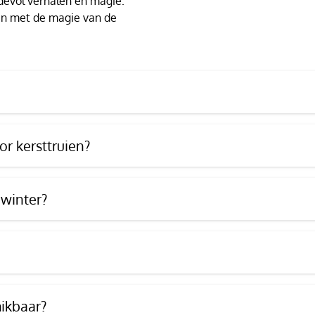
devol verhalen en magie.
t en met de magie van de
r kersttruien?
 winter?
hikbaar?