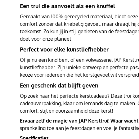
Een trui die aanvoelt als een knuffel
Gemaakt van 100% gerecycled materiaal, biedt deze t
comfort zonder dat kriebelig gevoel, maar draagt hij
toekomst. Zo kun jij in stijl genieten van de feestdagen
doet voor onze planeet.
Perfect voor elke kunstliefhebber
Of je nu een kind bent of een volwassene, JAP Kersttru
kunstliefhebber. Zijn unieke ontwerp en perfecte pa
keuze voor iedereen die het kerstgevoel wil versprei
Een geschenk dat blijft geven
Op zoek naar het perfecte kerstcadeau? Deze trui kom
cadeauverpakking, klaar om iemands dag te maken. 
comfort, stijl en duurzaamheid deze kerst!
Ervaar zelf de magie van JAP Kersttrui! Waar wacht
sprankeling toe aan je feestdagen en voel je fantastis
Specificaties