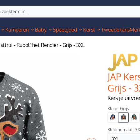
Kamperen
Baby
Speelgoed
Kerst
Tweedekans
Mer
sttrui - Rudolf het Rendier - Grijs - 3XL
JAP Kers
Grijs - 
Kies je uitvo
Kleur: Grijs
Kledingmaat: 3