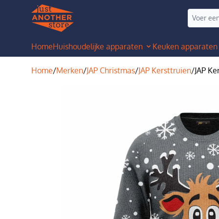
Home
Huishoudelijke apparaten
Keuken apparaten
Home
/
Merken
/
JAP Christmas
/
JAP Kersttruien
/
JAP Ker