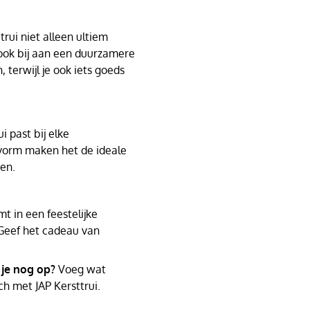
rui niet alleen ultiem
 ook bij aan een duurzamere
, terwijl je ook iets goeds
i past bij elke
svorm maken het de ideale
den.
t in een feestelijke
Geef het cadeau van
 je nog op?
Voeg wat
ch met JAP Kersttrui.