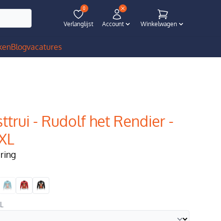
0
Verlanglijst
Account
Winkelwagen
ken
Blog
vacatures
ttrui - Rudolf het Rendier -
3XL
ering
XL