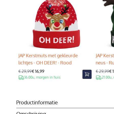
JAP Kerstmuts met gekleurde
JAP Kers
lichtjes - OH DEER! - Rood
neus - R
€ 29,99
€ 16,99
€ 29,99
€ 
16.00u, morgen in huis
21.00u,
Productinformatie
Omschrijving