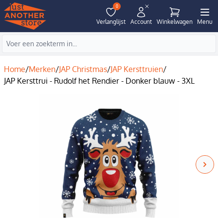
0
Verlanglijst
Account
Winkelwagen
Menu
Home
/
Merken
/
JAP Christmas
/
JAP Kersttruien
/
JAP Kersttrui - Rudolf het Rendier - Donker blauw - 3XL