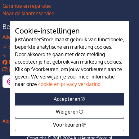
Garantie en reparatie
Naar de klantenservice
Bedrijfsgegevens
Cookie-instellingen
Alles over JustAnotherStore
JustAnotherStore maakt gebruik van functionele,
contact@justanotherstore.nl
beperkte analytische en marketing cookies.
+31 73 644 7405
Door akkoord te gaan met deze melding
JustAnotherStore
accepteer je het gebruik van marketing cookies.
justanotherstore.nl
Klik op ‘Voorkeuren’ om jouw voorkeuren aan te
geven. We verwijzen je voor meer informatie
naar onze
cookie en privacy verklaring
.
Accepteren
Weigeren
Algemene voorwaarden
Privacy en cookiebeleid
Voorkeuren
Copyright © 2017-2024 JustAnotherStore.nl