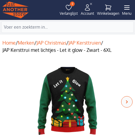
0
Verlanglijst
Account
Winkelwagen
Menu
Home
/
Merken
/
JAP Christmas
/
JAP Kersttruien
/
JAP Kersttrui met lichtjes - Let it glow - Zwart - 6XL